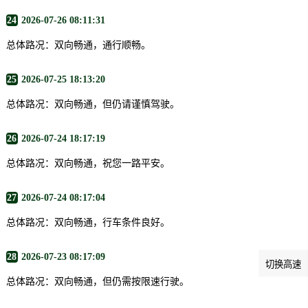
24
2026-07-26 08:11:31
总体路况：双向畅通，通行顺畅。
25
2026-07-25 18:13:20
总体路况：双向畅通，但仍请谨慎驾驶。
26
2026-07-24 18:17:19
总体路况：双向畅通，祝您一路平安。
27
2026-07-24 08:17:04
总体路况：双向畅通，行车条件良好。
28
2026-07-23 08:17:09
切换高速
总体路况：双向畅通，但仍需按限速行驶。