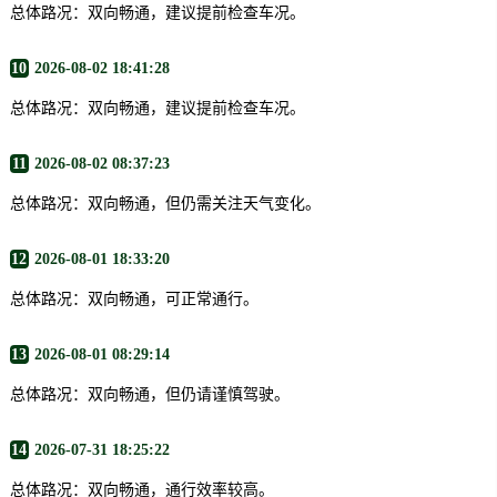
总体路况：双向畅通，建议提前检查车况。
10
2026-08-02 18:41:28
总体路况：双向畅通，建议提前检查车况。
11
2026-08-02 08:37:23
总体路况：双向畅通，但仍需关注天气变化。
12
2026-08-01 18:33:20
总体路况：双向畅通，可正常通行。
13
2026-08-01 08:29:14
总体路况：双向畅通，但仍请谨慎驾驶。
14
2026-07-31 18:25:22
总体路况：双向畅通，通行效率较高。