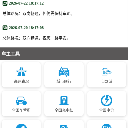
29
2026-07-22 18:17:12
总体路况：双向畅通，但仍需保持车距。
30
2026-07-20 18:17:08
总体路况：双向畅通，祝您一路平安。
车主工具
高速路况
城市限行
自驾游
全国车管所
全国充电桩
全国电价