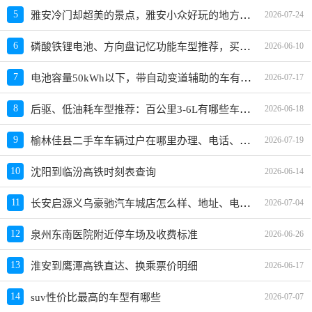
雅安冷门却超美的景点，雅安小众好玩的地方、旅游景点推荐
5
2026-07-24
磷酸铁锂电池、方向盘记忆功能车型推荐，买哪款好及价格参考
6
2026-06-10
电池容量50kWh以下，带自动变道辅助的车有哪些？哪款值得买？
7
2026-07-17
后驱、低油耗车型推荐：百公里3-6L有哪些车，哪款好，价格多少
8
2026-06-18
榆林佳县二手车车辆过户在哪里办理、电话、上班时间
9
2026-07-19
10
沈阳到临汾高铁时刻表查询
2026-06-14
长安启源义乌豪驰汽车城店怎么样、地址、电话、上班时间查询
11
2026-07-04
12
泉州东南医院附近停车场及收费标准
2026-06-26
13
淮安到鹰潭高铁直达、换乘票价明细
2026-06-17
14
suv性价比最高的车型有哪些
2026-07-07