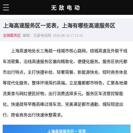
无敌电动
主页
上海高速服务区一览表，上海有哪些高速服务区
电动百科
全国服务区
编辑：无敌电动网 2026-08-10 17:12:16
电车资讯
上海高速地处长三角超一线城市核心路网，绕城高速及外联干线
电车手册
车流密集，沿线高速服务区偏向精致化、便捷化服务。服务区依托都
选车推荐
市出行特点，主打快捷补给、轻奢简餐、新能源快充、短时商务休息
充电站
等现代化服务，整体环境简约高端。立足魔都都市特色，汇聚各地潮
用车百科
流美食与网红便民好物，出行消费选择多元。服务区车流管控智能
化，快速疏导早晚高峰过境车流，完美满足都市通勤、城际短途出
销量榜
行、跨省商务出行快速休整需求。
经销商
上海高速服务区一览表