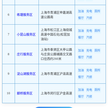
加油
充电
厕所
上海市青浦区申嘉湖高
6
练塘服务区
速公路南
餐厅
汽修
上海市松江区上海绕城
加油
充电
厕所
7
小昆山服务区
高速中国石化(松昆加
餐厅
汽修
油站)
上海市奉贤区大亭公路
加油
充电
厕所
8
庄行服务区
与庄良公路辅路交叉路
餐厅
汽修
口往西约260米
加油
充电
厕所
9
淀山湖服务区
上海市青浦区沪渝高速
餐厅
汽修
加油
充电
厕所
10
颛桥服务区
上海市闵行区沪金高速
餐厅
汽修