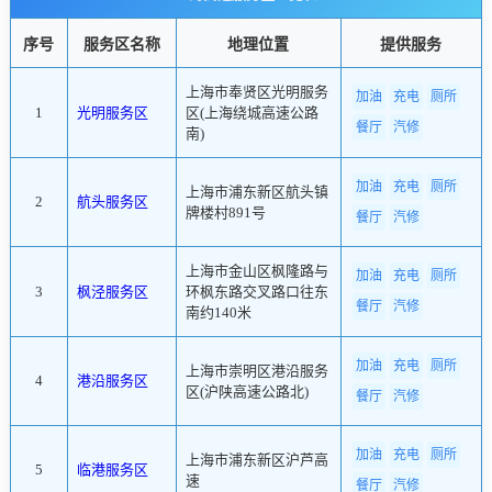
序号
服务区名称
地理位置
提供服务
上海市奉贤区光明服务
加油
充电
厕所
1
光明服务区
区(上海绕城高速公路
餐厅
汽修
南)
加油
充电
厕所
上海市浦东新区航头镇
2
航头服务区
牌楼村891号
餐厅
汽修
上海市金山区枫隆路与
加油
充电
厕所
3
枫泾服务区
环枫东路交叉路口往东
餐厅
汽修
南约140米
加油
充电
厕所
上海市崇明区港沿服务
4
港沿服务区
区(沪陕高速公路北)
餐厅
汽修
加油
充电
厕所
上海市浦东新区沪芦高
5
临港服务区
速
餐厅
汽修