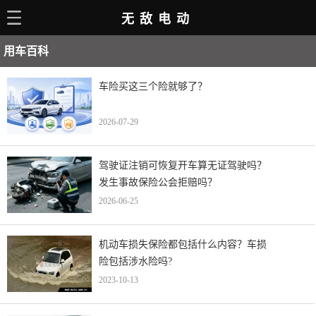
无敌电动
主页
用车百科
电动百科
车险买这三个险就够了？
电车资讯
2026-07-29
电车手册
选车推荐
驾驶证注销可恢复开车算无证驾驶吗？
发生事故保险公会拒赔吗？
充电站
2026-06-25
用车百科
机动车损失保险都包括什么内容？车损
销量榜
险包括涉水险吗?
经销商
2023-10-13