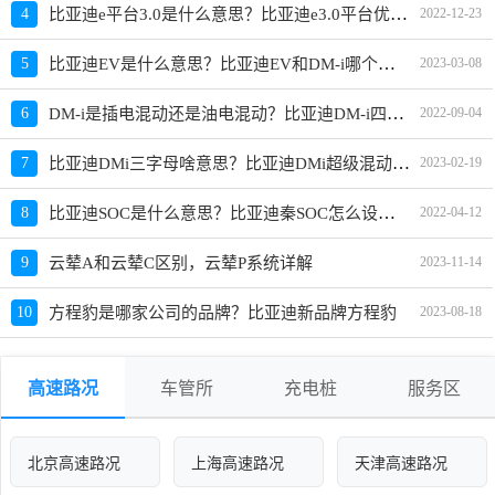
比亚迪e平台3.0是什么意思？比亚迪e3.0平台优势是什么
4
2022-12-23
比亚迪EV是什么意思？比亚迪EV和DM-i哪个更保值
5
2023-03-08
DM-i是插电混动还是油电混动？比亚迪DM-i四种模式使用说明
6
2022-09-04
比亚迪DMi三字母啥意思？比亚迪DMi超级混动工作原理
7
2023-02-19
比亚迪SOC是什么意思？比亚迪秦SOC怎么设置最省油
8
2022-04-12
9
云辇A和云辇C区别，云辇P系统详解
2023-11-14
10
方程豹是哪家公司的品牌？比亚迪新品牌方程豹
2023-08-18
高速路况
车管所
充电桩
服务区
北京高速路况
上海高速路况
天津高速路况