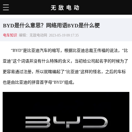
无敌电动
主页
BYD是什么意思？网络用语BYD是什么梗
电动百科
电车知识
编辑：无敌电动网 2023-05-19 09:17:35
电车资讯
“BYD”是比亚迪汽车的缩写，根据比亚迪总裁王传福的说法，“比
电车手册
亚迪”这个词语并没有什么特殊的含义，当初给公司起名字的时候为了
选车推荐
更容易通过注册，所以就瞎编起了“比亚迪”这样的怪名，之后的车标
充电站
也是由比亚迪的拼音首字母“BYD”组成。
用车百科
销量榜
经销商