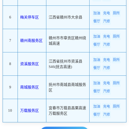
加油
充电
厕所
6
梅关停车区
江西省赣州市大余县
餐厅
汽修
加油
充电
厕所
赣州市市章贡区赣州绕
7
赣州南服务区
城高速
餐厅
汽修
加油
充电
厕所
江西省抚州市资溪县
8
资溪服务区
S46(抚吉高速)
餐厅
汽修
加油
充电
厕所
抚州市南城县南城服务
9
南城服务区
区
餐厅
汽修
加油
充电
厕所
宜春市万载县昌栗高速
10
万载服务区
万载服务区
餐厅
汽修