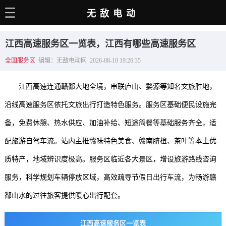
无敌电动
主页
江西高速服务区一览表，江西有哪些高速服务区
电动百科
全国服务区
编辑：无敌电动网 2026-08-10 19:26:35
电车资讯
江西高速连通赣鄱大地全境，串联庐山、婺源等知名文旅胜地，
电车手册
沿线高速服务区依托文旅出行打造特色服务。服务区基础便民设施完
选车推荐
备，免费休憩、热水供应、加油补给、短途简餐等基础服务齐全，适
充电站
配旅游自驾车流。站内主推赣味特色美食、赣南脐橙、茶叶等本土优
用车百科
质特产，地域辨识度极高。服务区临近各大景区，增设旅游路线咨询
服务，科学规划车辆停放区域，高效疏导节假日出行车流，为畅游赣
销量榜
鄱山水的过往旅客提供暖心出行配套。
经销商
江西高速服务区一览表