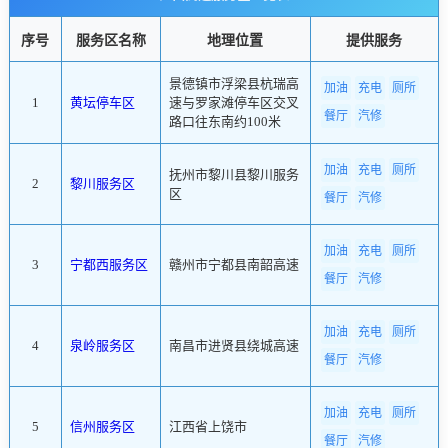
序号
服务区名称
地理位置
提供服务
景德镇市浮梁县杭瑞高
加油
充电
厕所
1
黄坛停车区
速与罗家滩停车区交叉
餐厅
汽修
路口往东南约100米
加油
充电
厕所
抚州市黎川县黎川服务
2
黎川服务区
区
餐厅
汽修
加油
充电
厕所
3
宁都西服务区
赣州市宁都县南韶高速
餐厅
汽修
加油
充电
厕所
4
泉岭服务区
南昌市进贤县绕城高速
餐厅
汽修
加油
充电
厕所
5
信州服务区
江西省上饶市
餐厅
汽修