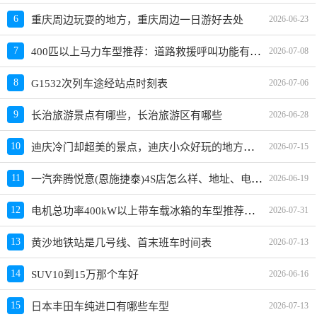
6
重庆周边玩耍的地方，重庆周边一日游好去处
2026-06-23
400匹以上马力车型推荐：道路救援呼叫功能有哪些车？选哪款好？价格多少？
7
2026-07-08
8
G1532次列车途经站点时刻表
2026-07-06
9
长治旅游景点有哪些，长治旅游区有哪些
2026-06-28
迪庆冷门却超美的景点，迪庆小众好玩的地方、旅游景点推荐
10
2026-07-15
一汽奔腾悦意(恩施捷泰)4S店怎么样、地址、电话、上班时间查询
11
2026-06-19
电机总功率400kW以上带车载冰箱的车型推荐，哪款车好？
12
2026-07-31
13
黄沙地铁站是几号线、首末班车时间表
2026-07-13
14
SUV10到15万那个车好
2026-06-16
15
日本丰田车纯进口有哪些车型
2026-07-13