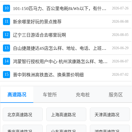
101-150匹马力、百公里电耗8kWh以下，有什么车推荐？价格多少？
10
2026-07-26
11
新余哪里好玩的景点推荐
2026-06-08
12
辽宁三日游适合去哪里玩啊
2026-08-05
白山捷晟捷达4S店怎么样、地址、电话、上班时间查询
13
2026-06-29
鸿蒙智行授权用户中心·杭州滨康路怎么样、地址、电话、上班时间查询
14
2026-06-07
15
晋中到株洲高铁直达、换乘票价明细
2026-07-02
高速路况
车管所
充电桩
服务区
北京高速路况
上海高速路况
天津高速路况
重庆高速路况
山东高速路况
湖南高速路况