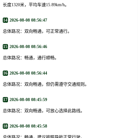
长度1320米，平均车速15.89km/h。
14
2026-08-08 08:56:47
总体路况：双向畅通，可正常通行。
15
2026-08-08 08:56:46
总体路况：畅通，通行顺畅。
16
2026-08-08 08:56:44
总体路况：双向畅通，但仍需遵守交通规则。
17
2026-08-08 08:45:59
总体路况：双向畅通，可放心选择此路线。
18
2026-08-08 08:45:58
总体路况：畅通，建议按照导航正常行驶。