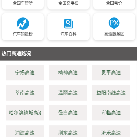
全国车管所
全国充电桩
全国电价
汽车销量榜
汽车百科
高速服务区
热门高速路况
宁扬高速
榆神高速
贵平高速
莘南高速
温丽高速
益阳南线高速
哈尔滨绕城高速
儋白高速
岢临高速
浦建高速
荆东高速
济乐高速