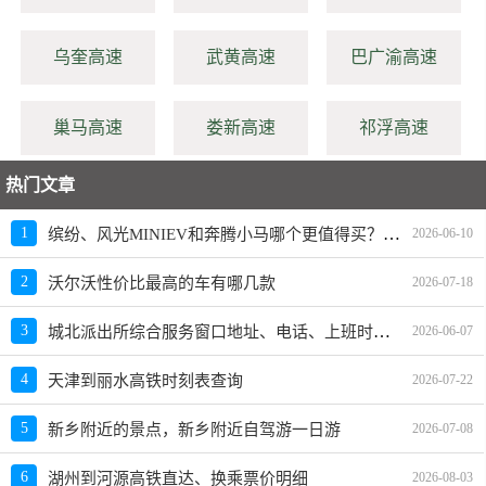
乌奎高速
武黄高速
巴广渝高速
巢马高速
娄新高速
祁浮高速
热门文章
缤纷、风光MINIEV和奔腾小马哪个更值得买？性价比、配置对比
1
2026-06-10
2
沃尔沃性价比最高的车有哪几款
2026-07-18
城北派出所综合服务窗口地址、电话、上班时间、能处理违章吗
3
2026-06-07
4
天津到丽水高铁时刻表查询
2026-07-22
5
新乡附近的景点，新乡附近自驾游一日游
2026-07-08
6
湖州到河源高铁直达、换乘票价明细
2026-08-03