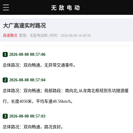
无敌电动
主页
大广高速实时路况
电动百科
高速路况
整理：无敌电动网 | 时间：2026-08-08 16:49:58
电车资讯
1
2026-08-08 08:57:06
电车手册
总体路况：双向畅通，无异常交通事件。
选车推荐
2
2026-08-08 08:57:04
充电站
总体路况：双向畅通；局部路段：南向北,从龙南北枢纽到东坑隧道缓
用车百科
行，长度4050米，平均车速48.56km/h。
销量榜
3
2026-08-08 08:57:03
经销商
总体路况：双向畅通，路况良好。