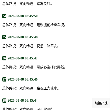
总体路况：双向畅通，路况良好。
24
2026-08-08 08:45:50
总体路况：双向畅通，建议提前检查车况。
25
2026-08-08 08:45:48
总体路况：双向畅通，祝您一路平安。
26
2026-08-08 08:45:47
总体路况：双向畅通，可放心选择此路线。
27
2026-08-08 08:45:46
总体路况：双向畅通，路况压力较小。
28
2026-08-08 08:45:44
切换高速
总体路况：双向畅通，可正常通行。