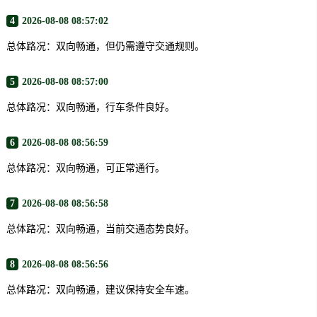
4
2026-08-08 08:57:02
总体路况：双向畅通，但仍需遵守交通规则。
5
2026-08-08 08:57:00
总体路况：双向畅通，行车条件良好。
6
2026-08-08 08:56:59
总体路况：双向畅通，可正常通行。
7
2026-08-08 08:56:58
总体路况：双向畅通，当前交通态势良好。
8
2026-08-08 08:56:56
总体路况：双向畅通，建议保持安全车速。