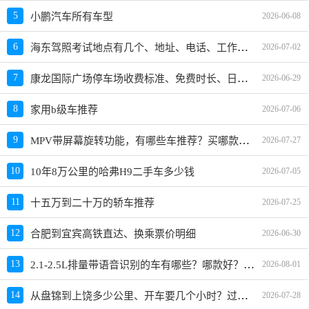
5
小鹏汽车所有车型
2026-06-08
海东驾照考试地点有几个、地址、电话、工作时间
6
2026-07-02
康龙国际广场停车场收费标准、免费时长、日租月租信息
7
2026-06-29
8
家用b级车推荐
2026-07-06
MPV带屏幕旋转功能，有哪些车推荐？买哪款好？价格多少？
9
2026-07-27
10
10年8万公里的哈弗H9二手车多少钱
2026-07-05
11
十五万到二十万的轿车推荐
2026-07-25
12
合肥到宜宾高铁直达、换乘票价明细
2026-06-30
2.1-2.5L排量带语音识别的车有哪些？哪款好？价格多少
13
2026-08-01
从盘锦到上饶多少公里、开车要几个小时？过路费、油费等
14
2026-07-28