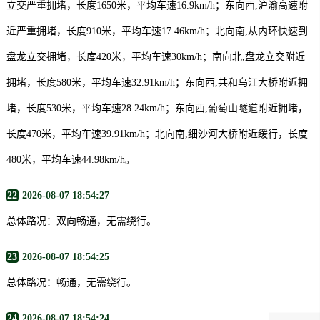
立交严重拥堵，长度1650米，平均车速16.9km/h；东向西,沪渝高速附
近严重拥堵，长度910米，平均车速17.46km/h；北向南,从内环快速到
盘龙立交拥堵，长度420米，平均车速30km/h；南向北,盘龙立交附近
拥堵，长度580米，平均车速32.91km/h；东向西,共和乌江大桥附近拥
堵，长度530米，平均车速28.24km/h；东向西,葡萄山隧道附近拥堵，
长度470米，平均车速39.91km/h；北向南,细沙河大桥附近缓行，长度
480米，平均车速44.98km/h。
22
2026-08-07 18:54:27
总体路况：双向畅通，无需绕行。
23
2026-08-07 18:54:25
总体路况：畅通，无需绕行。
24
2026-08-07 18:54:24