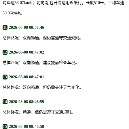
均车速53.07km/h；北向南,包茂高速附近缓行，长度510米，平均车速
50.06km/h。
11
2026-08-08 08:57:46
总体路况：双向畅通，但仍需遵守交通规则。
12
2026-08-08 08:47:02
总体路况：双向畅通，建议提前检查车况。
13
2026-08-08 08:47:01
总体路况：双向畅通，但仍需关注天气变化。
14
2026-08-08 08:46:59
总体路况：畅通，但仍需遵守交通规则。
15
2026-08-08 08:46:58