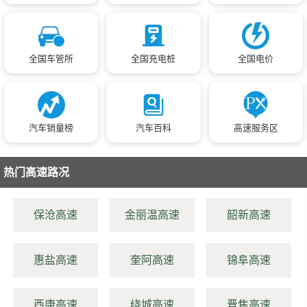
全国车管所
全国充电桩
全国电价
汽车销量榜
汽车百科
高速服务区
热门高速路况
保沧高速
金丽温高速
韶新高速
惠盐高速
奎阿高速
锦阜高速
西康高速
绕城高速
晋焦高速