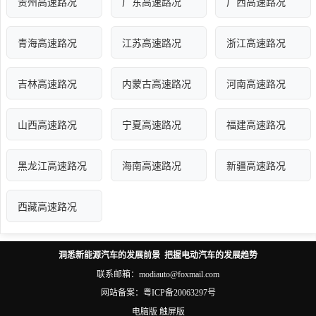
贵州高速路况
广东高速路况
广西高速路况
青海高速路况
江苏高速路况
浙江高速路况
吉林高速路况
内蒙古高速路况
河南高速路况
山西高速路况
宁夏高速路况
福建高速路况
黑龙江高速路况
海南高速路况
新疆高速路况
西藏高速路况
洞悉新能源汽车的发展前景 把握电动汽车的发展趋势
联系邮箱：modiauto@foxmail.com
网站备案：
粤ICP备20063297号
电脑版
触屏版