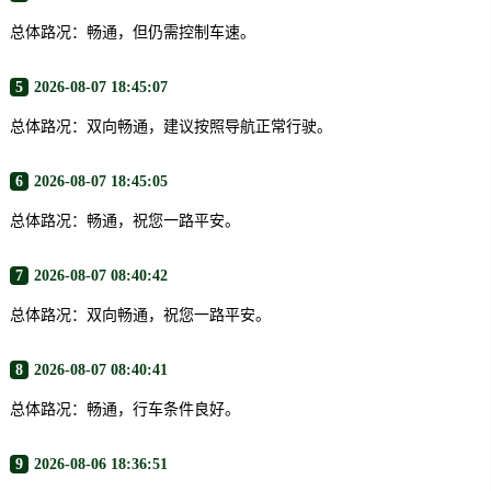
总体路况：畅通，但仍需控制车速。
5
2026-08-07 18:45:07
总体路况：双向畅通，建议按照导航正常行驶。
6
2026-08-07 18:45:05
总体路况：畅通，祝您一路平安。
7
2026-08-07 08:40:42
总体路况：双向畅通，祝您一路平安。
8
2026-08-07 08:40:41
总体路况：畅通，行车条件良好。
9
2026-08-06 18:36:51