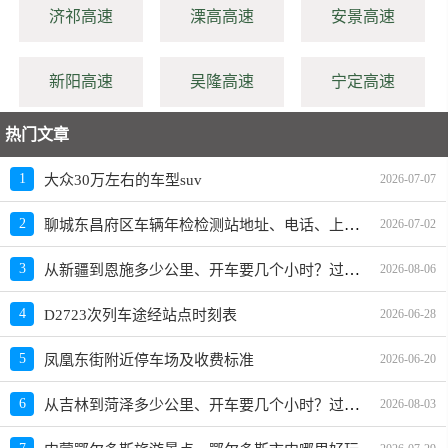
济祁高速
溧高高速
安景高速
新阳高速
吴隆高速
宁定高速
热门文章
1
大众30万左右的车型suv
2026-07-07
聊城东昌府区车辆年检检测站地址、电话、上班时间
2
2026-07-02
从新疆到恩施多少公里、开车要几个小时？过路费、油费等
3
2026-08-06
4
D2723次列车途经站点时刻表
2026-06-28
5
凤凰东街附近停车场及收费标准
2026-06-20
从吉林到菏泽多少公里、开车要几个小时？过路费、油费等
6
2026-08-03