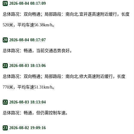
19
2026-08-04 08:17:09
总体路况：双向畅通；局部路段：南向北,宜井遂高速附近缓行，长度
520米，平均车速56.38km/h。
20
2026-08-04 08:17:07
总体路况：畅通，当前交通态势良好。
21
2026-08-03 18:13:06
总体路况：双向畅通；局部路段：南向北,修大高速附近缓行，长度
770米，平均车速51.31km/h。
22
2026-08-03 18:13:04
总体路况：畅通，但仍需控制车速。
23
2026-08-02 19:09:16