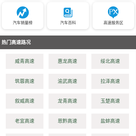
汽车销量榜
汽车百科
高速服务区
热门高速路况
威青高速
惠龙高速
绥北高速
筑蓉高速
渝武高速
拉泽高速
叙威高速
龙青高速
玉楚高速
老宜高速
恩黔高速
盐蚌高速