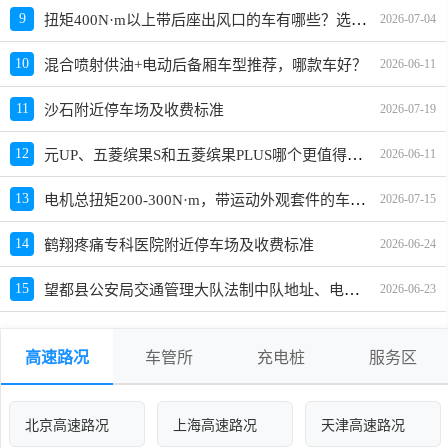
扭矩400N·m以上带后座出风口的车有哪些？选哪款好？价格多少？
9
2026-07-04
10
混合喷射供油+电动后备厢车型推荐，哪款车好？
2026-06-11
11
沙石附近停车场及收费标准
2026-07-19
元UP、五菱缤果S和五菱缤果PLUS哪个更值得买？性价比、配置对比
12
2026-06-11
电机总扭矩200-300N·m，带运动外观套件的车有哪些？买哪款好？价格多少
13
2026-07-15
14
鹤翔疼痛专科医院附近停车场及收费标准
2026-06-24
望都县公安局交通管理大队法制中队地址、电话、上班时间、能处理违章吗
15
2026-06-23
高速路况
车管所
充电桩
服务区
北京高速路况
上海高速路况
天津高速路况