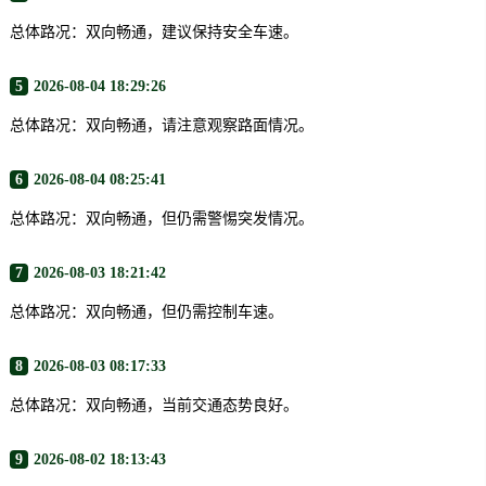
总体路况：双向畅通，建议保持安全车速。
5
2026-08-04 18:29:26
总体路况：双向畅通，请注意观察路面情况。
6
2026-08-04 08:25:41
总体路况：双向畅通，但仍需警惕突发情况。
7
2026-08-03 18:21:42
总体路况：双向畅通，但仍需控制车速。
8
2026-08-03 08:17:33
总体路况：双向畅通，当前交通态势良好。
9
2026-08-02 18:13:43