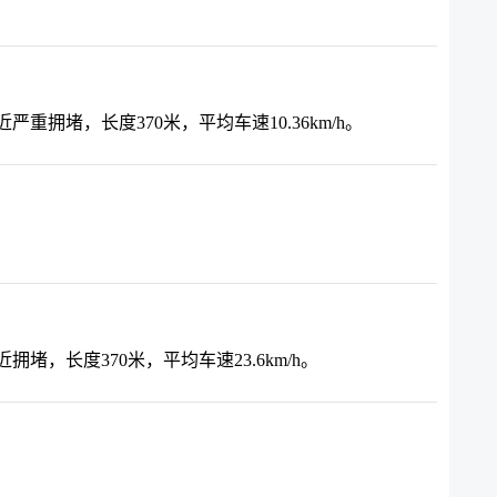
拥堵，长度370米，平均车速10.36km/h。
，长度370米，平均车速23.6km/h。