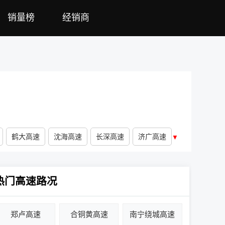
销量榜
经销商
鹤大高速
沈海高速
长深高速
济广高速
▼
热门高速路况
郑卢高速
合铜黄高速
南宁绕城高速