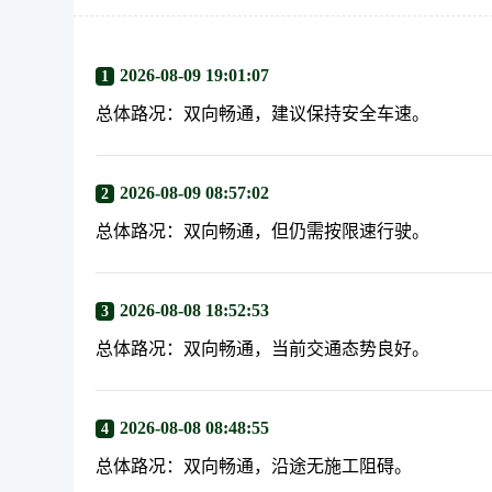
2026-08-09 19:01:07
1
总体路况：双向畅通，建议保持安全车速。
2026-08-09 08:57:02
2
总体路况：双向畅通，但仍需按限速行驶。
2026-08-08 18:52:53
3
总体路况：双向畅通，当前交通态势良好。
2026-08-08 08:48:55
4
总体路况：双向畅通，沿途无施工阻碍。