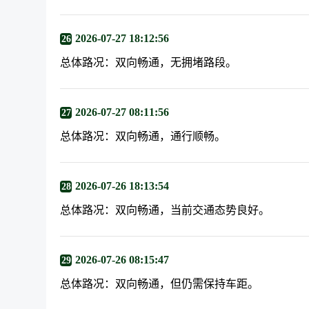
2026-07-27 18:12:56
26
总体路况：双向畅通，无拥堵路段。
2026-07-27 08:11:56
27
总体路况：双向畅通，通行顺畅。
2026-07-26 18:13:54
28
总体路况：双向畅通，当前交通态势良好。
2026-07-26 08:15:47
29
总体路况：双向畅通，但仍需保持车距。