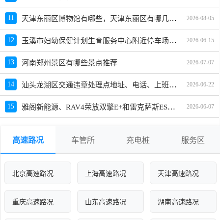
天津东丽区博物馆有哪些，天津东丽区有哪几个博物馆值得看看
11
2026-08-05
玉溪市妇幼保健计划生育服务中心附近停车场及收费标准
12
2026-06-15
13
河南郑州景区有哪些景点推荐
2026-07-07
汕头龙湖区交通违章处理点地址、电话、上班时间
14
2026-06-22
雅阁新能源、RAV4荣放双擎E+和雷克萨斯ES哪个更值得买？性价比、配置对比
15
2026-06-07
高速路况
车管所
充电桩
服务区
北京高速路况
上海高速路况
天津高速路况
重庆高速路况
山东高速路况
湖南高速路况