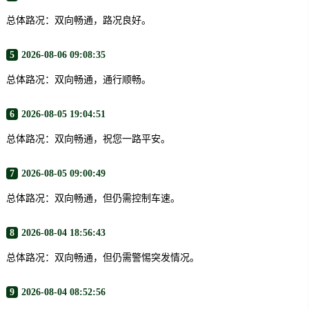
总体路况：双向畅通，路况良好。
5
2026-08-06 09:08:35
总体路况：双向畅通，通行顺畅。
6
2026-08-05 19:04:51
总体路况：双向畅通，祝您一路平安。
7
2026-08-05 09:00:49
总体路况：双向畅通，但仍需控制车速。
8
2026-08-04 18:56:43
总体路况：双向畅通，但仍需警惕突发情况。
9
2026-08-04 08:52:56