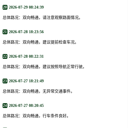
20
2026-07-29 08:24:39
总体路况：双向畅通，请注意观察路面情况。
21
2026-07-28 18:23:56
总体路况：双向畅通，建议提前检查车况。
22
2026-07-28 08:22:31
总体路况：双向畅通，建议按照导航正常行驶。
23
2026-07-27 18:21:49
总体路况：双向畅通，无异常交通事件。
24
2026-07-27 08:20:45
总体路况：双向畅通，行车条件良好。