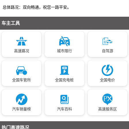
总体路况：双向畅通，祝您一路平安。
车主工具
高速路况
城市限行
自驾游
全国车管所
全国充电桩
全国电价
汽车销量榜
汽车百科
高速服务区
热门高速路况