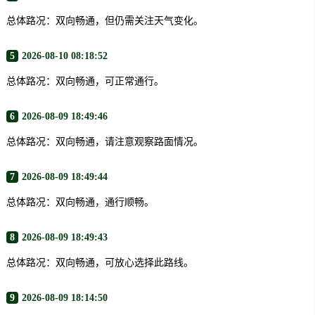
总体路况：双向畅通，但仍需关注天气变化。
5
2026-08-10 08:18:52
总体路况：双向畅通，可正常通行。
6
2026-08-09 18:49:46
总体路况：双向畅通，请注意观察路面情况。
7
2026-08-09 18:49:44
总体路况：双向畅通，通行顺畅。
8
2026-08-09 18:49:43
总体路况：双向畅通，可放心选择此路线。
9
2026-08-09 18:14:50