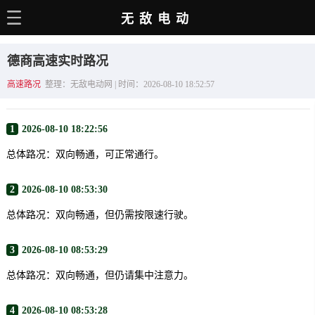
无敌电动
主页
德商高速实时路况
电动百科
高速路况
整理：无敌电动网 | 时间：2026-08-10 18:52:57
电车资讯
1
2026-08-10 18:22:56
电车手册
总体路况：双向畅通，可正常通行。
选车推荐
2
2026-08-10 08:53:30
充电站
总体路况：双向畅通，但仍需按限速行驶。
用车百科
销量榜
3
2026-08-10 08:53:29
总体路况：双向畅通，但仍请集中注意力。
经销商
4
2026-08-10 08:53:28