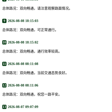
总体路况：双向畅通，请注意观察路面情况。
9
2026-08-08 18:15:03
总体路况：双向畅通，可正常通行。
10
2026-08-08 18:15:02
总体路况：双向畅通，通行效率较高。
11
2026-08-08 08:11:08
总体路况：双向畅通，当前交通态势良好。
12
2026-08-08 08:11:06
总体路况：双向畅通，祝您一路平安。
13
2026-08-07 09:07:09