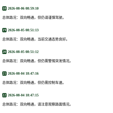
18
2026-08-06 08:59:10
总体路况：双向畅通，但仍请谨慎驾驶。
19
2026-08-05 08:51:13
总体路况：双向畅通，当前交通态势良好。
20
2026-08-05 08:51:12
总体路况：双向畅通，但仍需警惕突发情况。
21
2026-08-04 18:47:16
总体路况：双向畅通，但仍需控制车速。
22
2026-08-04 18:47:15
总体路况：双向畅通，请注意观察路面情况。