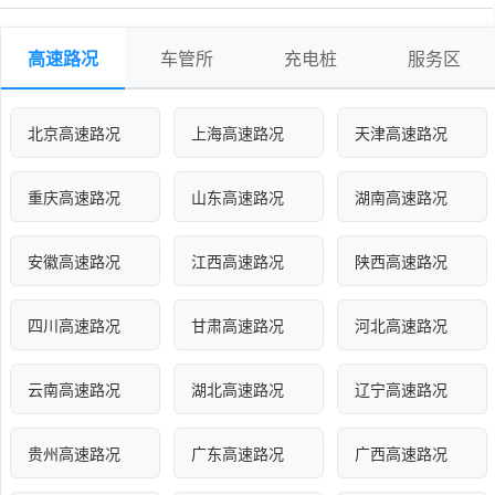
高速路况
车管所
充电桩
服务区
北京高速路况
上海高速路况
天津高速路况
重庆高速路况
山东高速路况
湖南高速路况
安徽高速路况
江西高速路况
陕西高速路况
四川高速路况
甘肃高速路况
河北高速路况
云南高速路况
湖北高速路况
辽宁高速路况
贵州高速路况
广东高速路况
广西高速路况