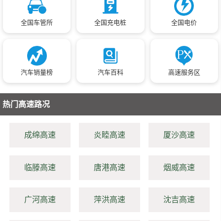
全国车管所
全国充电桩
全国电价
汽车销量榜
汽车百科
高速服务区
热门高速路况
成绵高速
炎睦高速
厦沙高速
临滕高速
唐港高速
烟威高速
广河高速
萍洪高速
沈吉高速