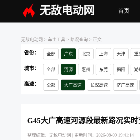
无敌电动网
首页
无敌电动网
> 车主工具 >
路况查询
> 正文
省份：
全部
广东
北京
上海
天津
重
青海
江苏
浙江
吉林
内蒙古
城市：
全部
河源
惠州
东莞
揭阳
潮
湛江
梅州
汕尾
高速：
全部
大广高速
长深高速
济广高速
G45大广高速河源段最新路况实时
整理编辑：无敌电动网
|
更新时间：2026-08-09 19:41:14