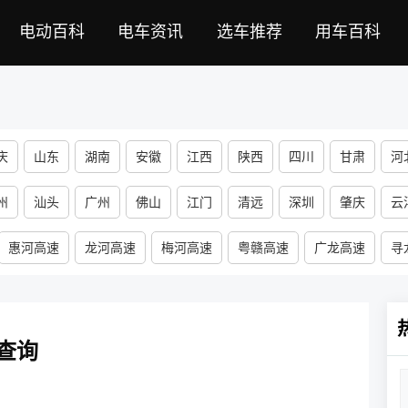
电动百科
电车资讯
选车推荐
用车百科
庆
山东
湖南
安徽
江西
陕西
四川
甘肃
河
河南
山西
宁夏
福建
黑龙江
海南
新疆
西藏
州
汕头
广州
佛山
江门
清远
深圳
肇庆
云
惠河高速
龙河高速
梅河高速
粤赣高速
广龙高速
寻
查询