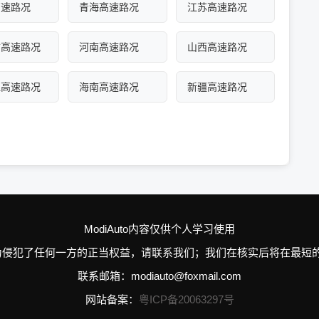
高速路况
青海高速路况
江苏高速路况
古高速路况
河南高速路况
山西高速路况
江高速路况
海南高速路况
新疆高速路况
ModiAuto内容仅供个人学习使用
n的个别行为侵犯了任何一方的正当权益，请联系我们；我们在核实后将在
联系邮箱：modiauto@foxmail.com
网站备案：
粤ICP备20063297号