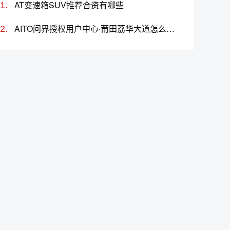
AT变速箱SUV推荐合资有哪些
AITO问界授权用‬户中心·莆田荔华大道怎么样、地址、电话、上班时间查询