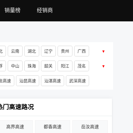
销量榜
经销商
北
云南
湖北
辽宁
贵州
广西
▼
浮
中山
珠海
韶关
阳江
茂名
▼
龙高速
汕昆高速
汕湛高速
武深高速
热门高速路况
高界高速
都香高速
岳汝高速