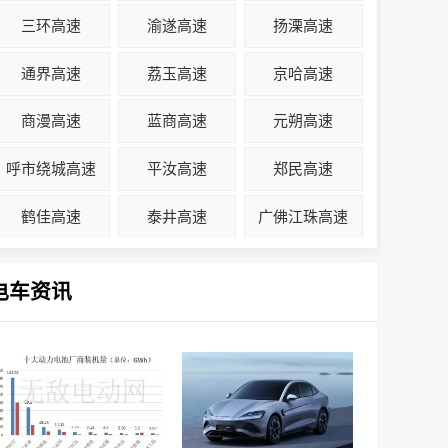
三环高速
渝遂高速
扬溧高速
通界高速
荔玉高速
京哈高速
商漫高速
蓝商高速
元朔高速
呼市绕城高速
平汝高速
郑民高速
鹤佳高速
泰井高速
广佛江珠高速
电车资讯