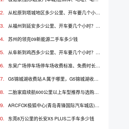
从松原到塔城地区多少公里、开车要几个小时？过路费、油费等
从福州到延安多少公里、开车要几个小时？过路费、油费等
苏州的领克09新能源二手车多少钱
从阜新到鸡西多少公里、开车要几个小时？过路费、油费等
东吴广场停车场停车场收费标准、免费时长、日租月租信息
G5锦城湖收费站Ａ属于哪里，G5锦城湖收费站Ａ入口的详细地址
二胎家庭续航600公里以上车型推荐与选购指南
ARCFOX极狐中心(青岛青锋国际汽车城店)怎么样、地址、电话、上班时间查询
东莞8万公里的长安X5 PLUS二手车多少钱