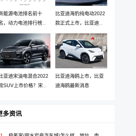
新能源电池排名前十
比亚迪海豹纯电动2022
名，动力电池排行榜前
款正式上市，比亚迪海
十名
豹纯电动报价20.98万起
比亚迪宋油电混合2022
比亚迪海鸥上市，比亚
款SUV上市价格？宋
迪海鸥最新消息
PLUS DM-i 5G版上市消
息
更多资讯
极氪家(丽水岩泉汽车城)怎么样、地址、电话、上班时间查询