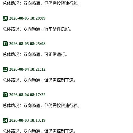
总体路况：双向畅通，但仍需按限速行驶。
10
2026-08-05 18:29:09
总体路况：双向畅通，行车条件良好。
11
2026-08-05 08:25:08
总体路况：双向畅通，可正常通行。
12
2026-08-04 18:21:12
总体路况：双向畅通，但仍需控制车速。
13
2026-08-04 08:17:22
总体路况：双向畅通，但仍需按限速行驶。
14
2026-08-03 18:13:19
总体路况：双向畅通，但仍需控制车速。