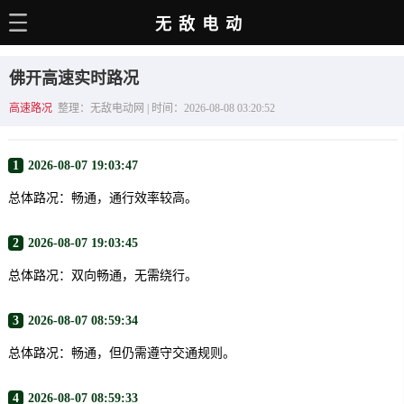
无敌电动
主页
佛开高速实时路况
电动百科
高速路况
整理：无敌电动网 | 时间：2026-08-08 03:20:52
电车资讯
1
2026-08-07 19:03:47
电车手册
总体路况：畅通，通行效率较高。
选车推荐
2
2026-08-07 19:03:45
充电站
总体路况：双向畅通，无需绕行。
用车百科
销量榜
3
2026-08-07 08:59:34
总体路况：畅通，但仍需遵守交通规则。
经销商
4
2026-08-07 08:59:33