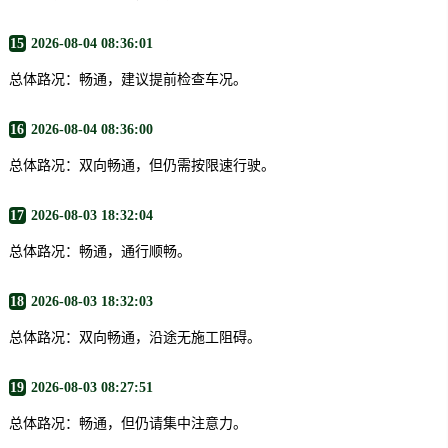
15
2026-08-04 08:36:01
总体路况：畅通，建议提前检查车况。
16
2026-08-04 08:36:00
总体路况：双向畅通，但仍需按限速行驶。
17
2026-08-03 18:32:04
总体路况：畅通，通行顺畅。
18
2026-08-03 18:32:03
总体路况：双向畅通，沿途无施工阻碍。
19
2026-08-03 08:27:51
总体路况：畅通，但仍请集中注意力。