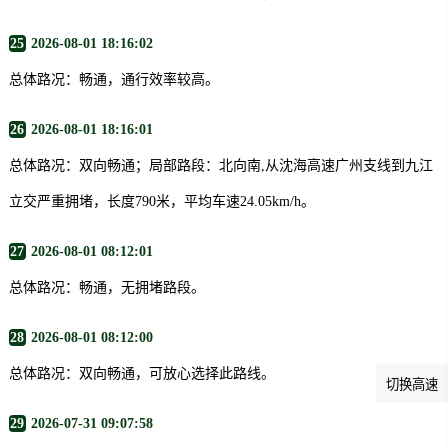
25
2026-08-01 18:16:02
总体路况：畅通，通行效率较高。
26
2026-08-01 18:16:01
总体路况：双向畅通；局部路段：北向南,从沈海高速广州支线到九江
立交严重拥堵，长度790米，平均车速24.05km/h。
27
2026-08-01 08:12:01
总体路况：畅通，无拥堵路段。
28
2026-08-01 08:12:00
总体路况：双向畅通，可放心选择此路线。
切换高速
29
2026-07-31 09:07:58