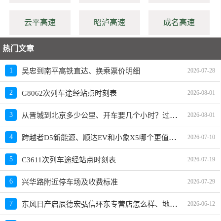
云平高速
昭泸高速
成名高速
热门文章
1
吴忠到南平高铁直达、换乘票价明细
2026-07-28
2
G8062次列车途经站点时刻表
2026-08-01
从晋城到北京多少公里、开车要几个小时？过路费、油费等
3
2026-08-01
跨越者D5新能源、顺达EV和小象X5哪个更值得买？性价比、配置对比
4
2026-07-10
5
C3611次列车途经站点时刻表
2026-07-19
6
兴华路附近停车场及收费标准
2026-07-29
东风日产启辰德宏弘信环东专营店怎么样、地址、电话、上班时间查询
7
2026-06-12