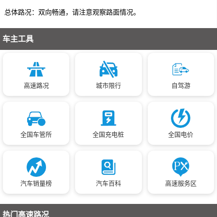
总体路况：双向畅通，请注意观察路面情况。
车主工具
高速路况
城市限行
自驾游
全国车管所
全国充电桩
全国电价
汽车销量榜
汽车百科
高速服务区
热门高速路况