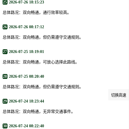
25
2026-07-26 18:15:23
总体路况：双向畅通，通行效率较高。
26
2026-07-26 08:17:12
总体路况：双向畅通，但仍需遵守交通规则。
27
2026-07-25 18:19:01
总体路况：双向畅通，可放心选择此路线。
28
2026-07-25 08:20:40
总体路况：双向畅通，但仍需遵守交通规则。
切换高速
29
2026-07-24 18:23:44
总体路况：双向畅通，无异常交通事件。
30
2026-07-24 08:22:40