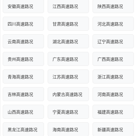
安徽高速路况
江西高速路况
陕西高速路况
四川高速路况
甘肃高速路况
河北高速路况
云南高速路况
湖北高速路况
辽宁高速路况
贵州高速路况
广东高速路况
广西高速路况
青海高速路况
江苏高速路况
浙江高速路况
吉林高速路况
内蒙古高速路况
河南高速路况
山西高速路况
宁夏高速路况
福建高速路况
黑龙江高速路况
海南高速路况
新疆高速路况