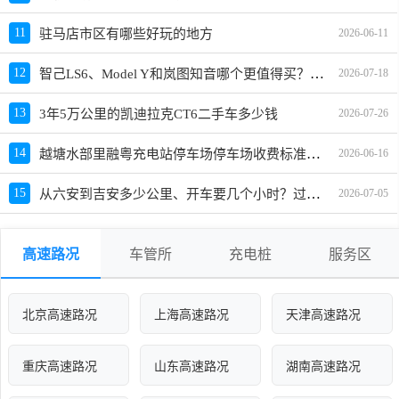
11
驻马店市区有哪些好玩的地方
2026-06-11
智己LS6、Model Y和岚图知音哪个更值得买？性价比、配置对比
12
2026-07-18
13
3年5万公里的凯迪拉克CT6二手车多少钱
2026-07-26
越塘水部里融粤充电站停车场停车场收费标准、免费时长、日租月租信息
14
2026-06-16
从六安到吉安多少公里、开车要几个小时？过路费、油费等
15
2026-07-05
高速路况
车管所
充电桩
服务区
北京高速路况
上海高速路况
天津高速路况
重庆高速路况
山东高速路况
湖南高速路况