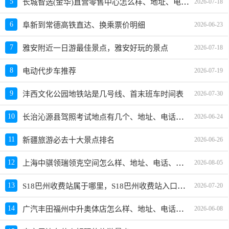
长城智选(金华)直营零售中心怎么样、地址、电话、上班时间查询
5
2026-07-18
6
阜新到常德高铁直达、换乘票价明细
2026-06-23
7
雅安附近一日游最佳景点，雅安好玩的景点
2026-07-18
8
电动代步车推荐
2026-07-19
9
沣西文化公园地铁站是几号线、首末班车时间表
2026-07-30
长治沁源县驾照考试地点有几个、地址、电话、工作时间
10
2026-06-24
11
新疆旅游必去十大景点排名
2026-06-26
上海中骐领瑞领克空间怎么样、地址、电话、上班时间查询
12
2026-08-05
S18巴州收费站属于哪里，S18巴州收费站入口的详细地址
13
2026-07-20
广汽丰田福州中升奥体店怎么样、地址、电话、上班时间查询
14
2026-06-08