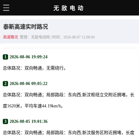
无敌电动
主页
泰新高速实时路况
电动百科
高速路况
整理：无敌电动网 | 时间：2026-08-07 12:09:04
电车资讯
1
2026-08-06 19:09:24
电车手册
总体路况：双向畅通，无需绕行。
选车推荐
2
2026-08-06 09:05:22
充电站
总体路况：双向畅通；局部路段：东向西,新汶枢纽立交附近拥堵，长
用车百科
度1620米，平均车速44.19km/h。
销量榜
3
2026-08-05 19:01:36
经销商
总体路况：双向畅通；局部路段：东向西,新汶服务区附近拥堵，长度