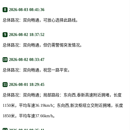
8
2026-08-03 08:41:36
总体路况：双向畅通，可放心选择此路线。
9
2026-08-02 18:37:52
总体路况：双向畅通，但仍需警惕突发情况。
10
2026-08-02 08:33:47
总体路况：双向畅通，祝您一路平安。
11
2026-08-01 18:29:45
总体路况：双向畅通；局部路段：东向西,泰新高速附近拥堵，长度
1150米，平均车速36.19km/h；东向西,新汶枢纽立交附近拥堵，长度
1850米，平均车速37.66km/h。