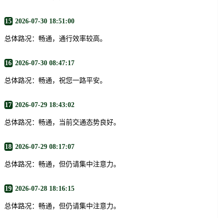
15
2026-07-30 18:51:00
总体路况：畅通，通行效率较高。
16
2026-07-30 08:47:17
总体路况：畅通，祝您一路平安。
17
2026-07-29 18:43:02
总体路况：畅通，当前交通态势良好。
18
2026-07-29 08:17:07
总体路况：畅通，但仍请集中注意力。
19
2026-07-28 18:16:15
总体路况：畅通，但仍请集中注意力。