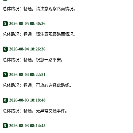
总体路况：畅通，请注意观察路面情况。
5
2026-08-05 08:30:36
总体路况：畅通，请注意观察路面情况。
6
2026-08-04 18:26:36
总体路况：畅通，祝您一路平安。
7
2026-08-04 08:22:51
总体路况：畅通，可放心选择此路线。
8
2026-08-03 18:18:48
总体路况：畅通，无异常交通事件。
9
2026-08-03 08:14:45