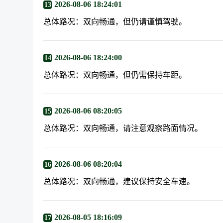
2026-08-06 18:24:01
13
总体路况：双向畅通，但仍请谨慎驾驶。
2026-08-06 18:24:00
14
总体路况：双向畅通，但仍需保持车距。
2026-08-06 08:20:05
15
总体路况：双向畅通，请注意观察路面情况。
2026-08-06 08:20:04
16
总体路况：双向畅通，建议保持安全车速。
2026-08-05 18:16:09
17