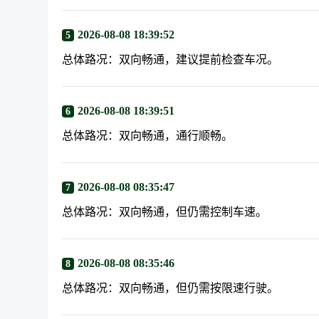
2026-08-08 18:39:52
5
总体路况：双向畅通，建议提前检查车况。
2026-08-08 18:39:51
6
总体路况：双向畅通，通行顺畅。
2026-08-08 08:35:47
7
总体路况：双向畅通，但仍需控制车速。
2026-08-08 08:35:46
8
总体路况：双向畅通，但仍需按限速行驶。