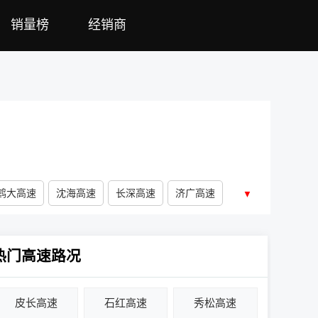
销量榜
经销商
鹤大高速
沈海高速
长深高速
济广高速
▼
热门高速路况
皮长高速
石红高速
秀松高速