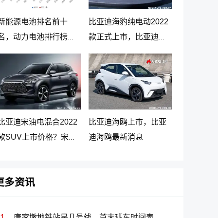
新能源电池排名前十
比亚迪海豹纯电动2022
名，动力电池排行榜前
款正式上市，比亚迪海
十名
豹纯电动报价20.98万起
比亚迪宋油电混合2022
比亚迪海鸥上市，比亚
款SUV上市价格？宋
迪海鸥最新消息
PLUS DM-i 5G版上市消
息
更多资讯
唐家墩地铁站是几号线、首末班车时间表