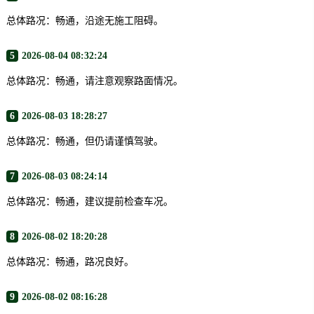
总体路况：畅通，沿途无施工阻碍。
5
2026-08-04 08:32:24
总体路况：畅通，请注意观察路面情况。
6
2026-08-03 18:28:27
总体路况：畅通，但仍请谨慎驾驶。
7
2026-08-03 08:24:14
总体路况：畅通，建议提前检查车况。
8
2026-08-02 18:20:28
总体路况：畅通，路况良好。
9
2026-08-02 08:16:28