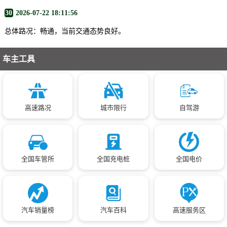
30
2026-07-22 18:11:56
总体路况：畅通，当前交通态势良好。
车主工具
高速路况
城市限行
自驾游
全国车管所
全国充电桩
全国电价
汽车销量榜
汽车百科
高速服务区