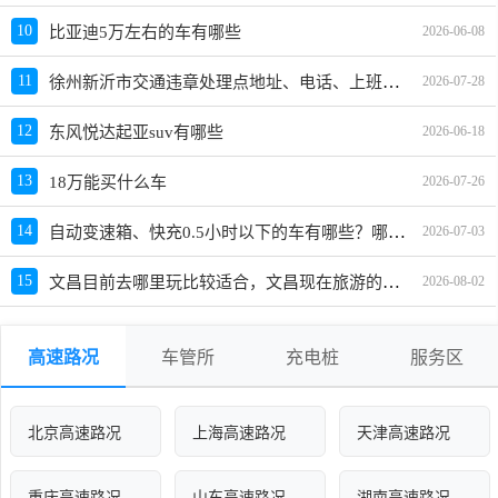
10
比亚迪5万左右的车有哪些
2026-06-08
徐州新沂市交通违章处理点地址、电话、上班时间
11
2026-07-28
12
东风悦达起亚suv有哪些
2026-06-18
13
18万能买什么车
2026-07-26
自动变速箱、快充0.5小时以下的车有哪些？哪款值得买？
14
2026-07-03
文昌目前去哪里玩比较适合，文昌现在旅游的最佳地方、景点推荐
15
2026-08-02
高速路况
车管所
充电桩
服务区
北京高速路况
上海高速路况
天津高速路况
重庆高速路况
山东高速路况
湖南高速路况