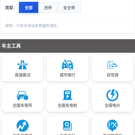
类型：
全部
违停
安全带
北过境X124大西渠
137
省道115线(乌鲁木齐-乌苏)72公里500米
882
说明：只显示本站有数据的地区。
奇-健康东路-东关街
175
昌吉州奇台县省道303线）哈密-阜康)448千米奇台县西
179
关街1873号灯杆处
车主工具
建国路（东升花园门口）
376
省道115线(乌鲁木齐-乌苏)104公里850米
558
北绕城头屯河大桥平交口
654
高速路况
城市限行
自驾游
昌华路（和庄路十字路口）
549
312国道先锋路口
185
乌伊路红星四队路口
279
全国车管所
全国充电桩
全国电价
北外环滨河路路口
643
北过境X121滨湖镇路口
171
高速335线（大黄山-木垒）31公里930米至高速335线