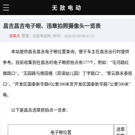
无敌电动
主页
昌吉昌吉电子眼、违章拍照摄像头一览表
电动百科
违章点
整理：无敌电动网 | 时间：2026-05-09 09:43:55
电车资讯
本站提供昌吉昌吉电子眼位置查询，便于车主在昌吉出行时提供
电车手册
参考。目前收集到在昌吉的电子眼抓拍点有177个，例如：“屯河路红
选车推荐
旗路口“，”玉园路与南园巷（双语幼儿园）丁字路口“，”翠云路永泰街
充电站
口“，”开发区国泰新华路0公里300米至开发区国泰新华路7公里500米”
用车百科
等。
销量榜
以下是昌吉违章抓拍点一览表：
经销商
违章
电子眼位置