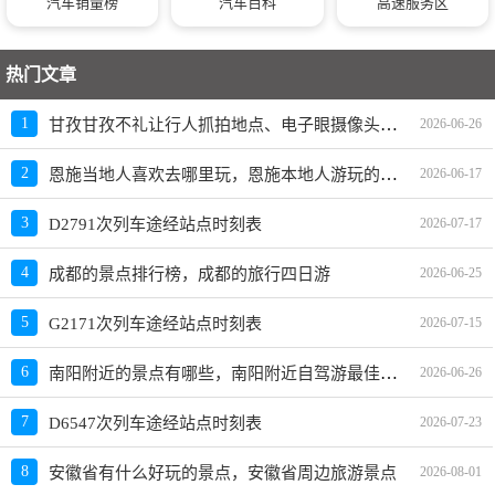
汽车销量榜
汽车百科
高速服务区
1465
（大黄山-木垒）1公里770米
延安路
397
热门文章
省道201线(上二工路十字路口)410公里000米
884
甘孜甘孜不礼让行人抓拍地点、电子眼摄像头位置
1
2026-06-26
天山南路
236
奇台县五小与团结南路十字路口
371
恩施当地人喜欢去哪里玩，恩施本地人游玩的地方
2
2026-06-17
乌伊路（呼芳路十字路口）
1055
3
D2791次列车途经站点时刻表
2026-07-17
省道S11线23公里至省道S11线64公里
1024
X155线 起点玛县繁育场桥头-终点玛县六户地 5公里850
4
成都的景点排行榜，成都的旅行四日游
2026-06-25
1750
米
5
G2171次列车途经站点时刻表
2026-07-15
乌五公路（101团3连）900米
134
奇-健康西路-东风中街
279
南阳附近的景点有哪些，南阳附近自驾游最佳去处
6
2026-06-26
省道303线(哈密-阜康)399公里100米
363
7
D6547次列车途经站点时刻表
2026-07-23
X183线27公里至X183线7公里
618
8
安徽省有什么好玩的景点，安徽省周边旅游景点
2026-08-01
中山路商城路口
761