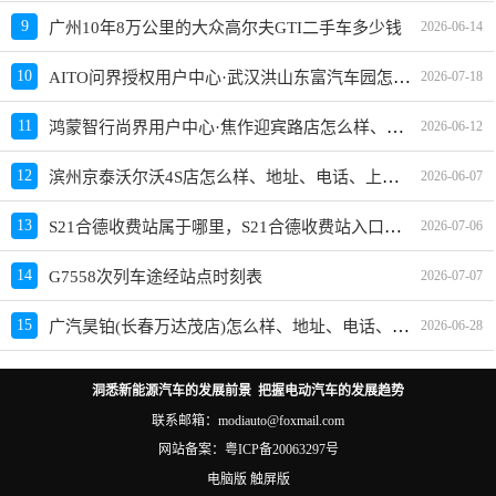
中山路南公园路口
163
9
广州10年8万公里的大众高尔夫GTI二手车多少钱
2026-06-14
民生巷路口50米
230
AITO问界授权用户中心·武汉洪山东富汽车园怎么样、地址、电话、上班时间查询
10
2026-07-18
X192木乌雀线1公里500米
126
鸿蒙智行尚界用户中心·焦作迎宾路店怎么样、地址、电话、上班时间查询
11
2026-06-12
省道303线(哈密-阜康)518公里至省道303线(哈密-阜
314
康)532公里
滨州京泰沃尔沃4S店怎么样、地址、电话、上班时间查询
12
2026-06-07
净化路科二路
684
S21合德收费站属于哪里，S21合德收费站入口的详细地址
省道115线(乌鲁木齐-乌苏)71公里500米
1693
13
2026-07-06
昌五路科一路
1124
14
G7558次列车途经站点时刻表
2026-07-07
延安路文化路口
430
广汽昊铂(长春万达茂店)怎么样、地址、电话、上班时间查询
15
2026-06-28
X155线 起点玛县繁育场桥头-终点玛县六户地 16公里
660
200米
洞悉新能源汽车的发展前景 把握电动汽车的发展趋势
乌奎高速-乐土驿-3699十680M(3699KM+680M)-
118
G30_3686KM五工台立交桥(3686KM+000M)
联系邮箱：modiauto@foxmail.com
网站备案：
粤ICP备20063297号
X155线 起点玛县繁育场桥头-终点玛县六户地 15公里
1025
150米
电脑版
触屏版