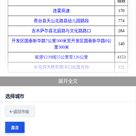
指数
连霍高速
170
奇台县天山北路县幼儿园路段
774
吉木萨尔县北庭路与文化路路口
284
开发区国泰新华路7公里500米至开发区国泰新华路0公
140
里300米
省道S239线55公里至126公里
4153
头屯河大桥东侧卡口出昌方向
122
团结路与振兴路路口
120
展开全文
Z917线（五彩湾-将军戈壁）至Z917线（五彩湾-将军戈
145
壁）
选择城市
省道111线(乌鲁木齐-天池)44公里500米
143
返回市级
北过境X120北京北路口
417
312国道红星四队
345
昌吉
孚远路-文化路
391