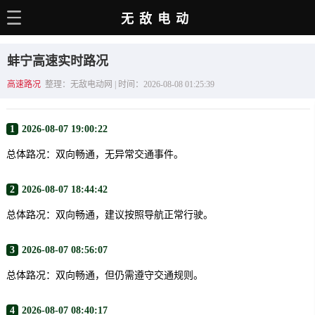
无敌电动
主页
蚌宁高速实时路况
电动百科
高速路况
整理：无敌电动网 | 时间：2026-08-08 01:25:39
电车资讯
1
2026-08-07 19:00:22
电车手册
总体路况：双向畅通，无异常交通事件。
选车推荐
2
2026-08-07 18:44:42
充电站
总体路况：双向畅通，建议按照导航正常行驶。
用车百科
销量榜
3
2026-08-07 08:56:07
总体路况：双向畅通，但仍需遵守交通规则。
经销商
4
2026-08-07 08:40:17