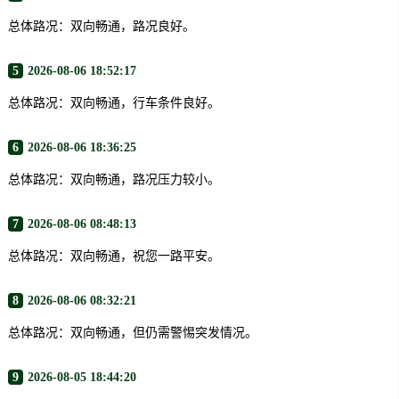
总体路况：双向畅通，路况良好。
5
2026-08-06 18:52:17
总体路况：双向畅通，行车条件良好。
6
2026-08-06 18:36:25
总体路况：双向畅通，路况压力较小。
7
2026-08-06 08:48:13
总体路况：双向畅通，祝您一路平安。
8
2026-08-06 08:32:21
总体路况：双向畅通，但仍需警惕突发情况。
9
2026-08-05 18:44:20