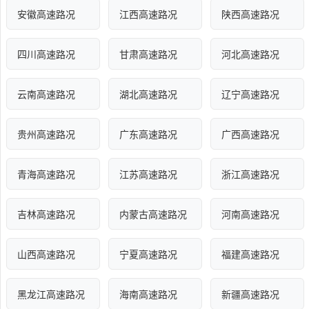
安徽高速路况
江西高速路况
陕西高速路况
四川高速路况
甘肃高速路况
河北高速路况
云南高速路况
湖北高速路况
辽宁高速路况
贵州高速路况
广东高速路况
广西高速路况
青海高速路况
江苏高速路况
浙江高速路况
吉林高速路况
内蒙古高速路况
河南高速路况
山西高速路况
宁夏高速路况
福建高速路况
黑龙江高速路况
海南高速路况
新疆高速路况