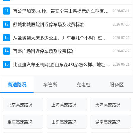
百公里加速6-8秒、带安全带未系提示的车型有哪些？哪款值得买？价格多少？
11
2026-07-11
12
舒城北城医院附近停车场及收费标准
2026-07-26
从盐城到大庆多少公里、开车要几个小时？过路费、油费等
13
2026-07-25
14
百盛广场附近停车场及收费标准
2026-07-27
比亚迪汽车王朝网(眉山东森4S店)怎么样、地址、电话、上班时间查询
15
2026-06-21
高速路况
车管所
充电桩
服务区
北京高速路况
上海高速路况
天津高速路况
重庆高速路况
山东高速路况
湖南高速路况