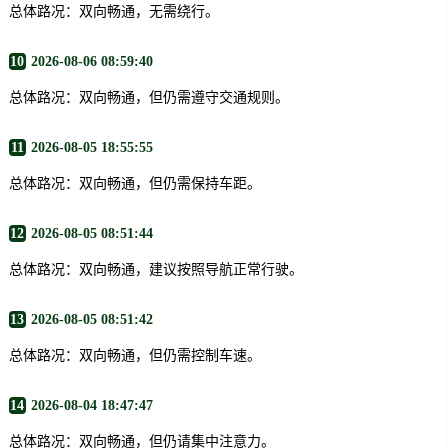
总体路况：双向畅通，无需绕行。
10
2026-08-06 08:59:40
总体路况：双向畅通，但仍需遵守交通规则。
11
2026-08-05 18:55:55
总体路况：双向畅通，但仍需保持车距。
12
2026-08-05 08:51:44
总体路况：双向畅通，建议按照导航正常行驶。
13
2026-08-05 08:51:42
总体路况：双向畅通，但仍需控制车速。
14
2026-08-04 18:47:47
总体路况：双向畅通，但仍请集中注意力。