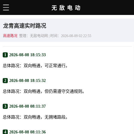
无敌电动
主页
龙青高速实时路况
电动百科
高速路况
整理：无敌电动网 | 时间：2026-08-09 02:22:55
电车资讯
1
2026-08-08 18:15:33
电车手册
总体路况：双向畅通，可正常通行。
选车推荐
2
2026-08-08 18:15:32
充电站
总体路况：双向畅通，但仍需遵守交通规则。
用车百科
销量榜
3
2026-08-08 08:11:37
总体路况：双向畅通，无拥堵路段。
经销商
4
2026-08-08 08:11:36