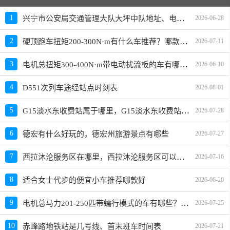
兴宁市公安局交通管理大队大坪中队地址、电话、上班时间、能处理违章吗
1
2026-06-28
硬顶跑车扭矩200-300N·m有什么车推荐？哪款好及价格
2
2026-07-11
电机总扭矩300-400N·m带电动扰流板的车有哪些？买哪款好？
3
2026-06-10
4
D551次列车途经站点时刻表
2026-08-01
G15淡水东收费站属于哪里，G15淡水东收费站入口的详细地址
5
2026-07-28
6
德宏有什么好玩的，德宏州旅游景点有哪些
2026-07-27
西拉沐沦服务区在哪里，西拉沐沦服务区可以加油充电吗？
7
2026-07-16
8
适合女士代步的便宜小车推荐哪款好
2026-06-20
电机总马力201-250匹带蠕行模式的车有哪些？哪款好？价格多少？
9
2026-07-25
10
赤峰路地铁站是几号线、首末班车时间表
2026-07-21