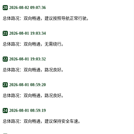
20
2026-08-02 09:07:36
总体路况：双向畅通，建议按照导航正常行驶。
21
2026-08-01 19:03:34
总体路况：双向畅通，无需绕行。
22
2026-08-01 19:03:32
总体路况：双向畅通，路况良好。
23
2026-08-01 08:59:20
总体路况：双向畅通，路况良好。
24
2026-08-01 08:59:19
总体路况：双向畅通，建议保持安全车速。