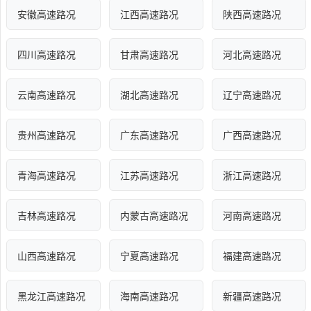
安徽高速路况
江西高速路况
陕西高速路况
四川高速路况
甘肃高速路况
河北高速路况
云南高速路况
湖北高速路况
辽宁高速路况
贵州高速路况
广东高速路况
广西高速路况
青海高速路况
江苏高速路况
浙江高速路况
吉林高速路况
内蒙古高速路况
河南高速路况
山西高速路况
宁夏高速路况
福建高速路况
黑龙江高速路况
海南高速路况
新疆高速路况