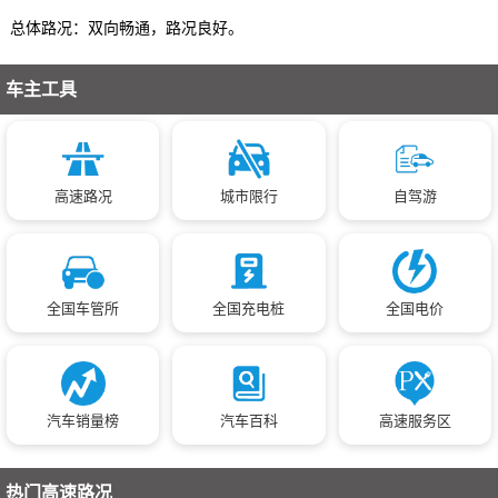
总体路况：双向畅通，路况良好。
车主工具
高速路况
城市限行
自驾游
全国车管所
全国充电桩
全国电价
汽车销量榜
汽车百科
高速服务区
热门高速路况