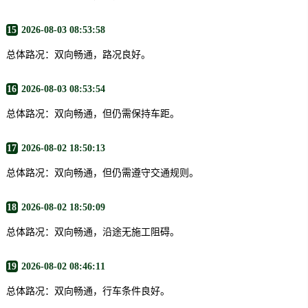
15
2026-08-03 08:53:58
总体路况：双向畅通，路况良好。
16
2026-08-03 08:53:54
总体路况：双向畅通，但仍需保持车距。
17
2026-08-02 18:50:13
总体路况：双向畅通，但仍需遵守交通规则。
18
2026-08-02 18:50:09
总体路况：双向畅通，沿途无施工阻碍。
19
2026-08-02 08:46:11
总体路况：双向畅通，行车条件良好。