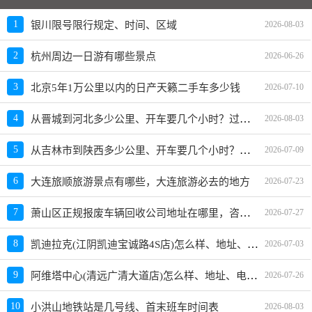
1
银川限号限行规定、时间、区域
2026-08-03
2
杭州周边一日游有哪些景点
2026-06-26
3
北京5年1万公里以内的日产天籁二手车多少钱
2026-07-10
从晋城到河北多少公里、开车要几个小时？过路费、油费等
4
2026-08-03
从吉林市到陕西多少公里、开车要几个小时？过路费、油费等
5
2026-07-09
6
大连旅顺旅游景点有哪些，大连旅游必去的地方
2026-07-23
萧山区正规报废车辆回收公司地址在哪里，咨询电话号码，汽车报废拆解中心
7
2026-07-27
凯迪拉克(江阴凯迪宝诚路4S店)怎么样、地址、电话、上班时间查询
8
2026-07-03
阿维塔中心(清远广清大道店)怎么样、地址、电话、上班时间查询
9
2026-07-26
10
小洪山地铁站是几号线、首末班车时间表
2026-08-03