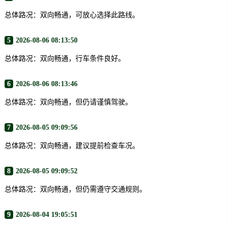
总体路况：双向畅通，可放心选择此路线。
5
2026-08-06 08:13:50
总体路况：双向畅通，行车条件良好。
6
2026-08-06 08:13:46
总体路况：双向畅通，但仍请谨慎驾驶。
7
2026-08-05 09:09:56
总体路况：双向畅通，建议提前检查车况。
8
2026-08-05 09:09:52
总体路况：双向畅通，但仍需遵守交通规则。
9
2026-08-04 19:05:51