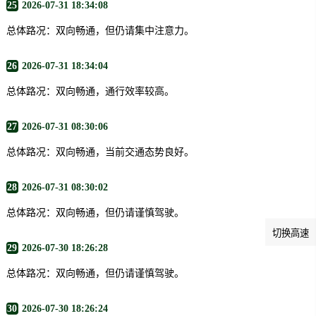
25
2026-07-31 18:34:08
总体路况：双向畅通，但仍请集中注意力。
26
2026-07-31 18:34:04
总体路况：双向畅通，通行效率较高。
27
2026-07-31 08:30:06
总体路况：双向畅通，当前交通态势良好。
28
2026-07-31 08:30:02
总体路况：双向畅通，但仍请谨慎驾驶。
切换高速
29
2026-07-30 18:26:28
总体路况：双向畅通，但仍请谨慎驾驶。
30
2026-07-30 18:26:24