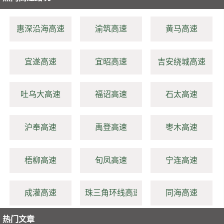
惠深沿海高速
渝筑高速
黄马高速
宜遂高速
宜昭高速
吉安绕城高速
吐乌大高速
福诏高速
石太高速
沪奉高速
禹登高速
枣木高速
梧柳高速
旬凤高速
宁连高速
成灌高速
珠三角环线高速
同海高速
热门文章