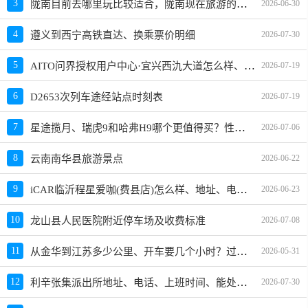
陇南目前去哪里玩比较适合，陇南现在旅游的最佳地方、景点推荐
3
2026-06-30
4
遵义到西宁高铁直达、换乘票价明细
2026-07-30
AITO问界授权用户中心·宜兴西氿大道怎么样、地址、电话、上班时间查询
5
2026-07-19
6
D2653次列车途经站点时刻表
2026-07-19
星途揽月、瑞虎9和哈弗H9哪个更值得买？性价比、配置对比
7
2026-07-06
8
云南南华县旅游景点
2026-06-22
iCAR临沂程星爱咖(费县店)怎么样、地址、电话、上班时间查询
9
2026-06-23
10
龙山县人民医院附近停车场及收费标准
2026-07-08
从金华到江苏多少公里、开车要几个小时？过路费、油费等
11
2026-05-31
利辛张集派出所地址、电话、上班时间、能处理违章吗
12
2026-07-30