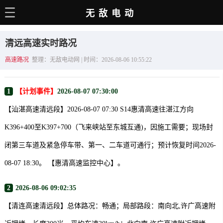
无敌电动
主页
清远高速实时路况
电动百科
高速路况
整理：无敌电动网 | 时间：2026-08-06 10:55:22
电车资讯
1
【计划事件】
2026-08-07 07:30:00
电车手册
【汕湛高速清远段】2026-08-07 07:30 S14惠清高速往湛江方向
选车推荐
K396+400至K397+700（飞来峡站至东城互通)，因施工需要；现场封
充电站
闭第三车道及紧急停车带、第一、二车道可通行；预计恢复时间2026-
用车百科
08-07 18:30。 【惠清高速监控中心】。
销量榜
2
2026-08-06 09:02:35
经销商
【清连高速清远段】总体路况：畅通；局部路段：南向北,许广高速附