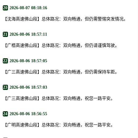
20
2026-08-07 08:18:16
【沈海高速佛山段】总体路况：双向畅通，但仍需警惕突发情况。
21
2026-08-06 18:57:11
【广梧高速佛山段】总体路况：双向畅通，但仍请谨慎驾驶。
22
2026-08-06 18:57:05
【广三高速佛山段】总体路况：双向畅通，但仍需保持车距。
23
2026-08-06 18:57:03
【广三高速佛山段】总体路况：双向畅通，祝您一路平安。
24
2026-08-06 18:56:55
【广明高速佛山段】总体路况：双向畅通，祝您一路平安。