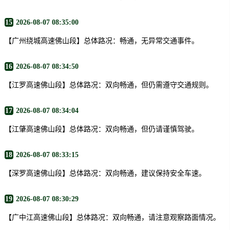
15
2026-08-07 08:35:00
【广州绕城高速佛山段】总体路况：畅通，无异常交通事件。
16
2026-08-07 08:34:50
【江罗高速佛山段】总体路况：双向畅通，但仍需遵守交通规则。
17
2026-08-07 08:34:04
【江肇高速佛山段】总体路况：双向畅通，但仍请谨慎驾驶。
18
2026-08-07 08:33:15
【深罗高速佛山段】总体路况：双向畅通，建议保持安全车速。
19
2026-08-07 08:30:29
【广中江高速佛山段】总体路况：双向畅通，请注意观察路面情况。