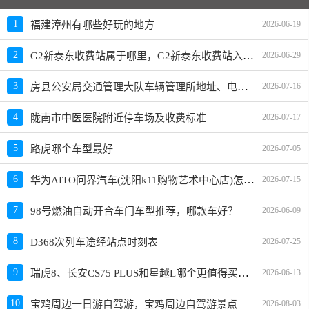
1
福建漳州有哪些好玩的地方
2026-06-19
G2新泰东收费站属于哪里，G2新泰东收费站入口的详细地址
2
2026-06-29
房县公安局交通管理大队车辆管理所地址、电话、上班时间、能处理违章吗
3
2026-07-16
4
陇南市中医医院附近停车场及收费标准
2026-07-17
5
路虎哪个车型最好
2026-07-05
华为AITO问界汽车(沈阳k11购物艺术中心店)怎么样、地址、电话、上班时间查询
6
2026-07-15
7
98号燃油自动开合车门车型推荐，哪款车好？
2026-06-09
8
D368次列车途经站点时刻表
2026-07-25
瑞虎8、长安CS75 PLUS和星越L哪个更值得买？性价比、配置对比
9
2026-06-13
10
宝鸡周边一日游自驾游，宝鸡周边自驾游景点
2026-08-03