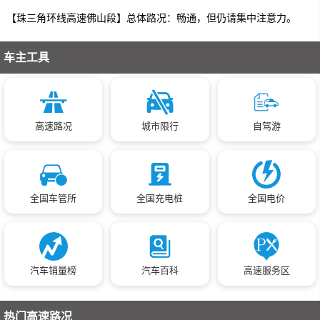
【珠三角环线高速佛山段】总体路况：畅通，但仍请集中注意力。
车主工具
高速路况
城市限行
自驾游
全国车管所
全国充电桩
全国电价
汽车销量榜
汽车百科
高速服务区
热门高速路况