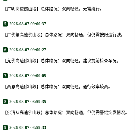
【广明高速佛山段】总体路况：双向畅通，无需绕行。
5
2026-08-07 09:00:37
【广佛肇高速佛山段】总体路况：双向畅通，但仍需按限速行驶。
6
2026-08-07 09:00:27
【莞佛高速佛山段】总体路况：双向畅通，建议提前检查车况。
7
2026-08-07 09:00:05
【高恩高速佛山段】总体路况：双向畅通，通行效率较高。
8
2026-08-07 08:59:35
【佛清从高速佛山段】总体路况：双向畅通，但仍需警惕突发情况。
9
2026-08-07 08:59:33