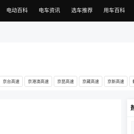
电动百科
电车资讯
选车推荐
用车百科
京台高速
京港澳高速
京昆高速
京藏高速
京新高速
速
银百高速
兰海高速
银昆高速
绥满高速
珲乌高速