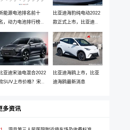
新能源电池排名前十
比亚迪海豹纯电动2022
名，动力电池排行榜前
款正式上市，比亚迪海
十名
豹纯电动报价20.98万起
比亚迪宋油电混合2022
比亚迪海鸥上市，比亚
款SUV上市价格？宋
迪海鸥最新消息
PLUS DM-i 5G版上市消
息
更多资讯
泗县第三人民医院附近停车场及收费标准