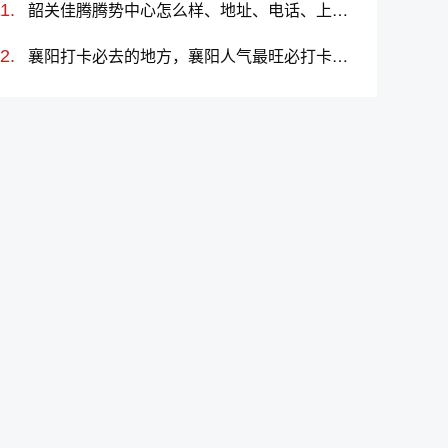
韶关佳腾腾势中心怎么样、地址、电话、上班时间查询
襄阳打卡必去的地方，襄阳人气最旺必打卡的十大景点