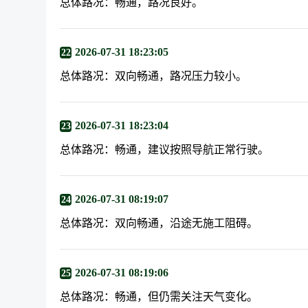
总体路况：畅通，路况良好。
2026-07-31 18:23:05
22
总体路况：双向畅通，路况压力较小。
2026-07-31 18:23:04
23
总体路况：畅通，建议按照导航正常行驶。
2026-07-31 08:19:07
24
总体路况：双向畅通，沿途无施工阻碍。
2026-07-31 08:19:06
25
总体路况：畅通，但仍需关注天气变化。