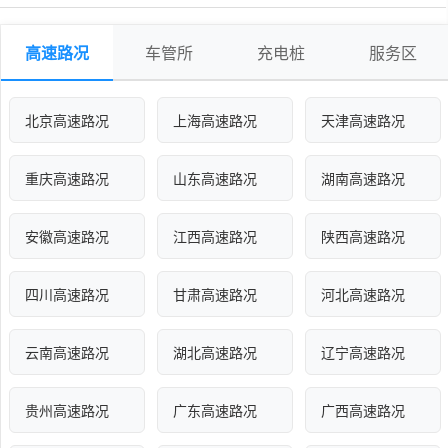
高速路况
车管所
充电桩
服务区
北京高速路况
上海高速路况
天津高速路况
重庆高速路况
山东高速路况
湖南高速路况
安徽高速路况
江西高速路况
陕西高速路况
四川高速路况
甘肃高速路况
河北高速路况
云南高速路况
湖北高速路况
辽宁高速路况
贵州高速路况
广东高速路况
广西高速路况