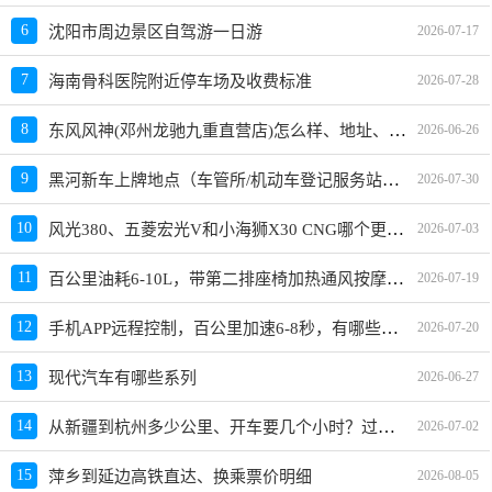
6
沈阳市周边景区自驾游一日游
2026-07-17
7
海南骨科医院附近停车场及收费标准
2026-07-28
东风风神(邓州龙驰九重直营店)怎么样、地址、电话、上班时间查询
8
2026-06-26
黑河新车上牌地点（车管所/机动车登记服务站）、上班时间、电话
9
2026-07-30
风光380、五菱宏光V和小海狮X30 CNG哪个更值得买？性价比、配置对比
10
2026-07-03
百公里油耗6-10L，带第二排座椅加热通风按摩功能，有什么车推荐？
11
2026-07-19
手机APP远程控制，百公里加速6-8秒，有哪些车值得买？
12
2026-07-20
13
现代汽车有哪些系列
2026-06-27
从新疆到杭州多少公里、开车要几个小时？过路费、油费等
14
2026-07-02
15
萍乡到延边高铁直达、换乘票价明细
2026-08-05