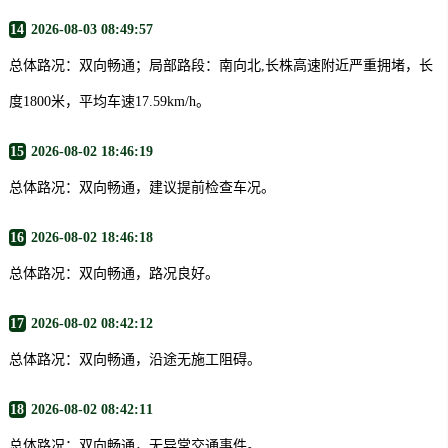
14
2026-08-03 08:49:57
总体路况：双向畅通；局部路段：南向北,长株高速附近严重拥堵，长
度1800米，平均车速17.59km/h。
15
2026-08-02 18:46:19
总体路况：双向畅通，建议提前检查车况。
16
2026-08-02 18:46:18
总体路况：双向畅通，路况良好。
17
2026-08-02 08:42:12
总体路况：双向畅通，沿途无施工阻碍。
18
2026-08-02 08:42:11
总体路况：双向畅通，无异常交通事件。