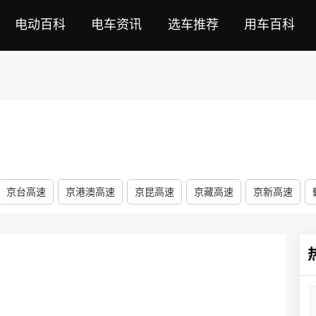
电动百科
电车资讯
选车推荐
用车百科
京台高速
京港澳高速
京昆高速
京藏高速
京新高速
速
银百高速
兰海高速
银昆高速
绥满高速
珲乌高速