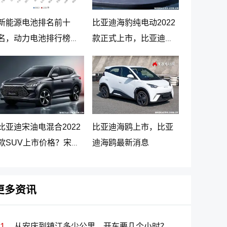
新能源电池排名前十
比亚迪海豹纯电动2022
名，动力电池排行榜前
款正式上市，比亚迪海
十名
豹纯电动报价20.98万起
比亚迪宋油电混合2022
比亚迪海鸥上市，比亚
款SUV上市价格？宋
迪海鸥最新消息
PLUS DM-i 5G版上市消
息
更多资讯
从安庆到镇江多少公里、开车要几个小时？过路费、油费等