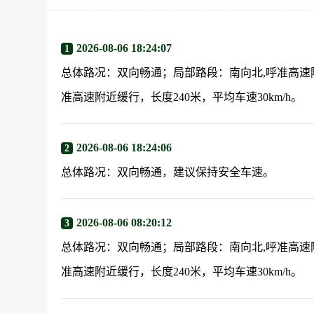
2026-08-06 18:24:07
1
总体路况：双向畅通；局部路段：南向北,呼准高速附近拥
准高速附近缓行，长度240米，平均车速30km/h。
2026-08-06 18:24:06
2
总体路况：双向畅通，建议保持安全车速。
2026-08-06 08:20:12
3
总体路况：双向畅通；局部路段：南向北,呼准高速附近拥
准高速附近缓行，长度240米，平均车速30km/h。