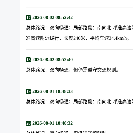
2026-08-02 08:52:42
17
总体路况：双向畅通；局部路段：南向北,呼准高速附近拥
准高速附近缓行，长度240米，平均车速34.4km/h。
2026-08-02 08:52:40
18
总体路况：双向畅通，但仍需遵守交通规则。
2026-08-01 18:48:33
19
总体路况：双向畅通；局部路段：南向北,呼准高速附近
2026-08-01 18:48:32
20