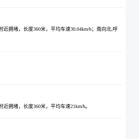
堵，长度360米，平均车速30.04km/h；南向北,呼
拥堵，长度360米，平均车速21km/h。