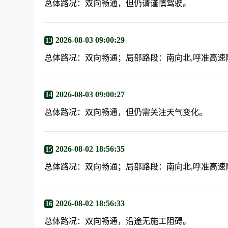
总体路况：双向畅通，但仍请谨慎驾驶。
2026-08-03 09:00:29
13
总体路况：双向畅通；局部路段：南向北,呼准高速附近
2026-08-03 09:00:27
14
总体路况：双向畅通，但仍需关注天气变化。
2026-08-02 18:56:35
15
总体路况：双向畅通；局部路段：南向北,呼准高速附近缓
2026-08-02 18:56:33
16
总体路况：双向畅通，沿途无施工阻碍。