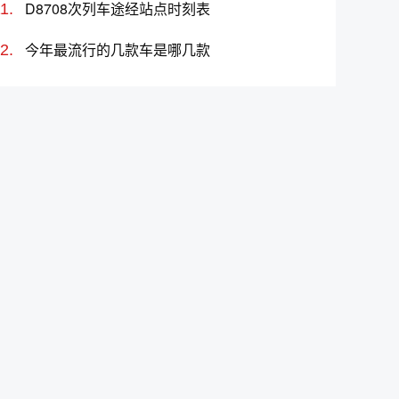
D8708次列车途经站点时刻表
今年最流行的几款车是哪几款