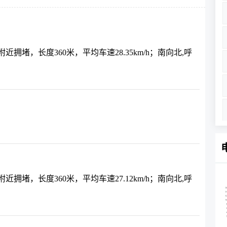
堵，长度360米，平均车速28.35km/h；南向北,呼
堵，长度360米，平均车速27.12km/h；南向北,呼