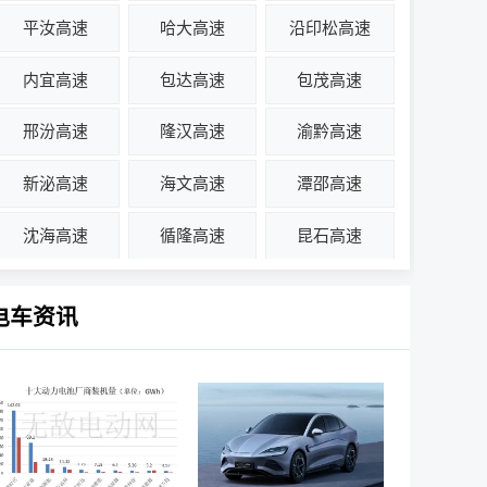
平汝高速
哈大高速
沿印松高速
内宜高速
包达高速
包茂高速
邢汾高速
隆汉高速
渝黔高速
新泌高速
海文高速
潭邵高速
沈海高速
循隆高速
昆石高速
电车资讯