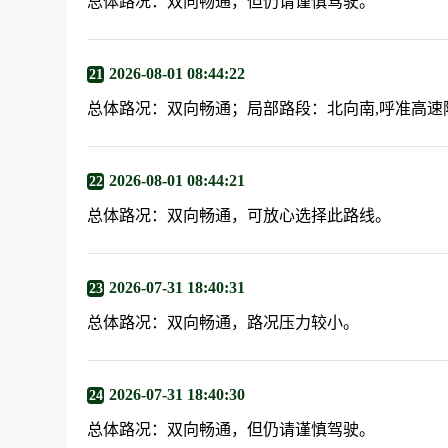
总体路况：双向畅通，但仍请谨慎驾驶。
2026-08-01 08:44:22
21
总体路况：双向畅通；局部路段：北向南,呼准高速附近
2026-08-01 08:44:21
22
总体路况：双向畅通，可放心选择此路线。
2026-07-31 18:40:31
23
总体路况：双向畅通，路况压力较小。
2026-07-31 18:40:30
24
总体路况：双向畅通，但仍请谨慎驾驶。