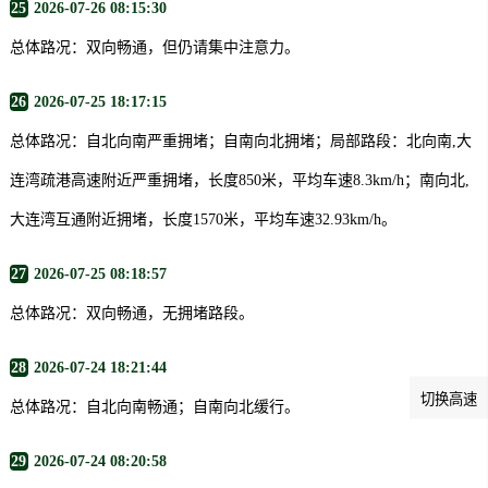
25
2026-07-26 08:15:30
总体路况：双向畅通，但仍请集中注意力。
26
2026-07-25 18:17:15
总体路况：自北向南严重拥堵；自南向北拥堵；局部路段：北向南,大
连湾疏港高速附近严重拥堵，长度850米，平均车速8.3km/h；南向北,
大连湾互通附近拥堵，长度1570米，平均车速32.93km/h。
27
2026-07-25 08:18:57
总体路况：双向畅通，无拥堵路段。
28
2026-07-24 18:21:44
切换高速
总体路况：自北向南畅通；自南向北缓行。
29
2026-07-24 08:20:58