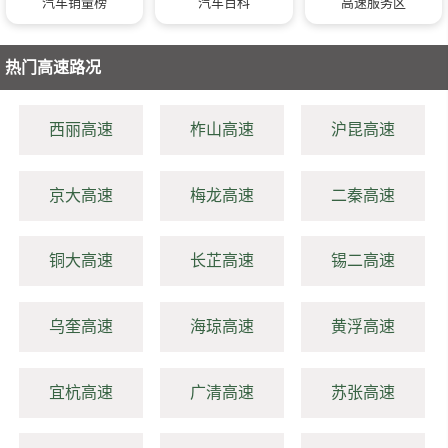
汽车销量榜
汽车百科
高速服务区
热门高速路况
西丽高速
柞山高速
沪昆高速
京大高速
梅龙高速
二秦高速
铜大高速
长芷高速
锡二高速
乌奎高速
海琼高速
黄浮高速
宜杭高速
广清高速
苏张高速