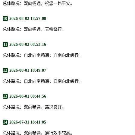
总体路况：双向畅通，祝您一路平安。
10
2026-08-02 18:57:08
总体路况：双向畅通，无需绕行。
11
2026-08-02 08:53:16
总体路况：自北向南畅通；自南向北缓行。
12
2026-08-01 18:49:07
总体路况：自北向南畅通；自南向北缓行。
13
2026-08-01 08:44:56
总体路况：双向畅通，路况良好。
14
2026-07-31 18:41:05
总体路况：双向畅通，通行效率较高。