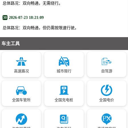
总体路况：双向畅通，无需绕行。
30
2026-07-23 18:21:09
总体路况：双向畅通，但仍需按限速行驶。
车主工具
高速路况
城市限行
自驾游
全国车管所
全国充电桩
全国电价