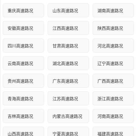
重庆高速路况
山东高速路况
湖南高速路况
安徽高速路况
江西高速路况
陕西高速路况
四川高速路况
甘肃高速路况
河北高速路况
云南高速路况
湖北高速路况
辽宁高速路况
贵州高速路况
广东高速路况
广西高速路况
青海高速路况
江苏高速路况
浙江高速路况
吉林高速路况
内蒙古高速路况
河南高速路况
山西高速路况
宁夏高速路况
福建高速路况