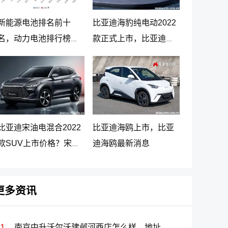
新能源电池排名前十
比亚迪海豹纯电动2022
名，动力电池排行榜前
款正式上市，比亚迪海
十名
豹纯电动报价20.98万起
比亚迪宋油电混合2022
比亚迪海鸥上市，比亚
款SUV上市价格？宋
迪海鸥最新消息
PLUS DM-i 5G版上市消
息
更多资讯
南京中升沃尔沃建邺河西店怎么样、地址、电话、上班时间查询