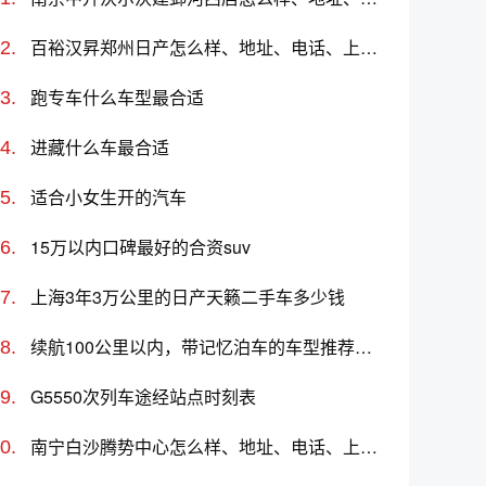
百裕汉昇郑州日产怎么样、地址、电话、上班时间查询
跑专车什么车型最合适
进藏什么车最合适
适合小女生开的汽车
15万以内口碑最好的合资suv
上海3年3万公里的日产天籁二手车多少钱
续航100公里以内，带记忆泊车的车型推荐，哪款好、价格多少
G5550次列车途经站点时刻表
南宁白沙腾势中心怎么样、地址、电话、上班时间查询