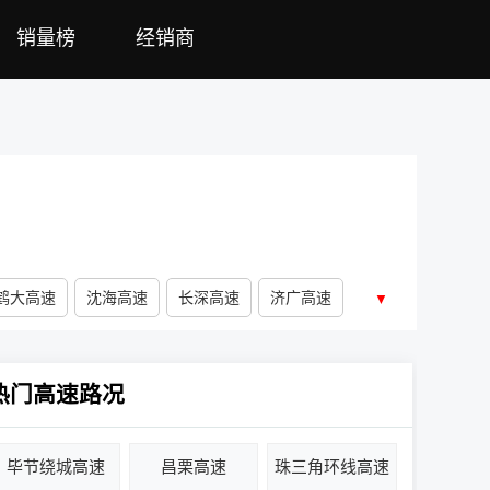
销量榜
经销商
鹤大高速
沈海高速
长深高速
济广高速
▼
热门高速路况
毕节绕城高速
昌栗高速
珠三角环线高速