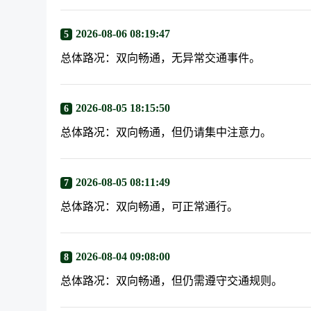
2026-08-06 08:19:47
5
总体路况：双向畅通，无异常交通事件。
2026-08-05 18:15:50
6
总体路况：双向畅通，但仍请集中注意力。
2026-08-05 08:11:49
7
总体路况：双向畅通，可正常通行。
2026-08-04 09:08:00
8
总体路况：双向畅通，但仍需遵守交通规则。