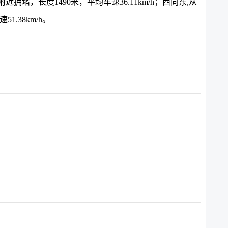
堵，长度1490米，平均车速36.11km/h；西向东,从
.38km/h。