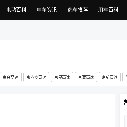
电动百科
电车资讯
选车推荐
用车百科
京台高速
京港澳高速
京昆高速
京藏高速
京新高速
速
银百高速
兰海高速
银昆高速
绥满高速
珲乌高速