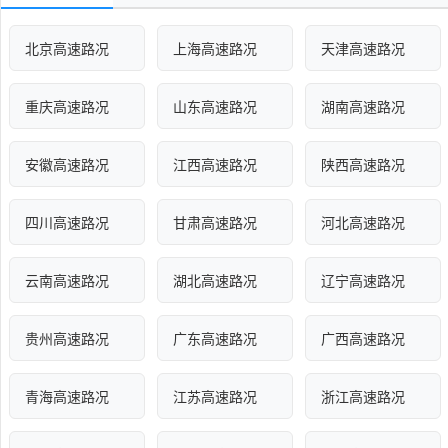
北京高速路况
上海高速路况
天津高速路况
重庆高速路况
山东高速路况
湖南高速路况
安徽高速路况
江西高速路况
陕西高速路况
四川高速路况
甘肃高速路况
河北高速路况
云南高速路况
湖北高速路况
辽宁高速路况
贵州高速路况
广东高速路况
广西高速路况
青海高速路况
江苏高速路况
浙江高速路况