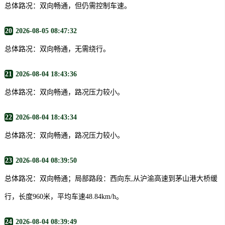
总体路况：双向畅通，但仍需控制车速。
20
2026-08-05 08:47:32
总体路况：双向畅通，无需绕行。
21
2026-08-04 18:43:36
总体路况：双向畅通，路况压力较小。
22
2026-08-04 18:43:34
总体路况：双向畅通，路况压力较小。
23
2026-08-04 08:39:50
总体路况：双向畅通；局部路段：西向东,从沪渝高速到茅山港大桥缓
行，长度960米，平均车速48.84km/h。
24
2026-08-04 08:39:49