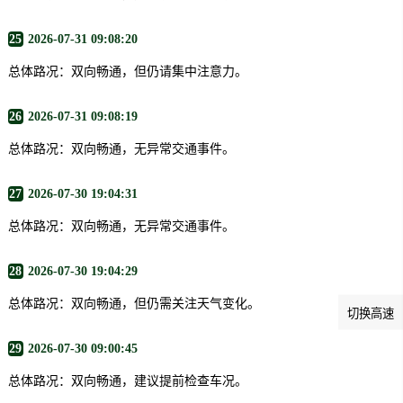
25
2026-07-31 09:08:20
总体路况：双向畅通，但仍请集中注意力。
26
2026-07-31 09:08:19
总体路况：双向畅通，无异常交通事件。
27
2026-07-30 19:04:31
总体路况：双向畅通，无异常交通事件。
28
2026-07-30 19:04:29
总体路况：双向畅通，但仍需关注天气变化。
切换高速
29
2026-07-30 09:00:45
总体路况：双向畅通，建议提前检查车况。