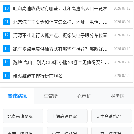
10
吐和高速收费站有哪些，吐和高速出入口一览表
2026-07-12
北京汽车宁夏金和信店怎么样、地址、电话、上班时间查询
11
2026-08-01
12
河源不礼让行人抓拍点、摄像头电子眼分布位置
2026-07-19
跑车多点电喷供油方式有哪些车推荐？哪款好？价格多少？
13
2026-06-19
魏牌 高山、别克GL8和小鹏X9哪个更值得买？性价比、配置对比
14
2026-06-07
15
硬派越野车排行榜前10名
2026-07-20
高速路况
车管所
充电桩
服务区
北京高速路况
上海高速路况
天津高速路况
重庆高速路况
山东高速路况
湖南高速路况