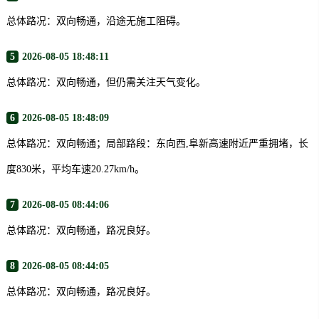
总体路况：双向畅通，沿途无施工阻碍。
5
2026-08-05 18:48:11
总体路况：双向畅通，但仍需关注天气变化。
6
2026-08-05 18:48:09
总体路况：双向畅通；局部路段：东向西,阜新高速附近严重拥堵，长
度830米，平均车速20.27km/h。
7
2026-08-05 08:44:06
总体路况：双向畅通，路况良好。
8
2026-08-05 08:44:05
总体路况：双向畅通，路况良好。