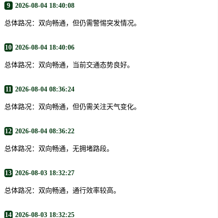
9
2026-08-04 18:40:08
总体路况：双向畅通，但仍需警惕突发情况。
10
2026-08-04 18:40:06
总体路况：双向畅通，当前交通态势良好。
11
2026-08-04 08:36:24
总体路况：双向畅通，但仍需关注天气变化。
12
2026-08-04 08:36:22
总体路况：双向畅通，无拥堵路段。
13
2026-08-03 18:32:27
总体路况：双向畅通，通行效率较高。
14
2026-08-03 18:32:25