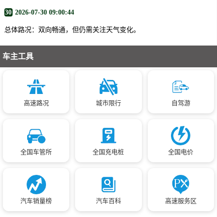
30
2026-07-30 09:00:44
总体路况：双向畅通，但仍需关注天气变化。
车主工具
高速路况
城市限行
自驾游
全国车管所
全国充电桩
全国电价
汽车销量榜
汽车百科
高速服务区