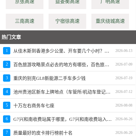
京张高速
益娄衡高速
广明高速
三南高速
宁宿徐高速
重庆绕城高速
热门文章
从佳木斯到香港多少公里、开车要几个小时？过路费、油费等
1
2026-06-13
百色旅游攻略景点必去的地方有哪些，百色旅游必去十大景点排名
2
2026-07-09
3
重庆的别克GL8新能源二手车多少钱
2026-07-19
池州贵池区新车上牌地点（车管所/机动车登记服务站）、上班时间、电话
4
2026-07-12
5
十万左右商务车七座
2026-08-08
G7兴和南收费站属于哪里，G7兴和南收费站入口的详细地址
6
2026-06-26
7
质量最好的皮卡排行榜前十名
2026-06-20