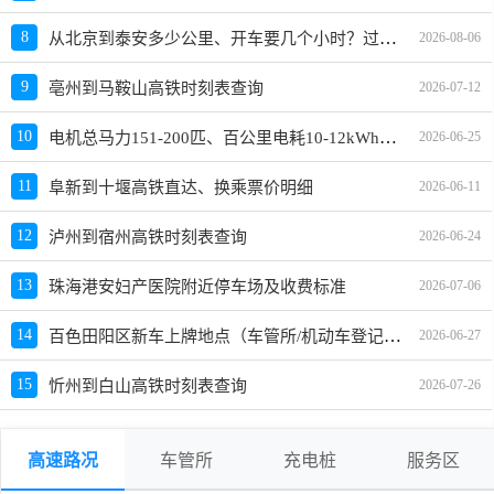
从北京到泰安多少公里、开车要几个小时？过路费、油费等
8
2026-08-06
9
亳州到马鞍山高铁时刻表查询
2026-07-12
电机总马力151-200匹、百公里电耗10-12kWh，有哪些车推荐？哪款好？价格多少？
10
2026-06-25
11
阜新到十堰高铁直达、换乘票价明细
2026-06-11
12
泸州到宿州高铁时刻表查询
2026-06-24
13
珠海港安妇产医院附近停车场及收费标准
2026-07-06
百色田阳区新车上牌地点（车管所/机动车登记服务站）、上班时间、电话
14
2026-06-27
15
忻州到白山高铁时刻表查询
2026-07-26
高速路况
车管所
充电桩
服务区