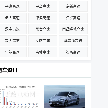
平康高速
寻全高速
京新高速
赤大高速
津滨高速
江罗高速
深岑高速
常合高速
南昌绕城高速
鸡虎高速
麦喀高速
成资渝高速
宁韶高速
南林高速
钦防高速
电车资讯