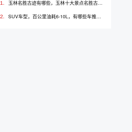
玉林名胜古迹有哪些，玉林十大景点名胜古迹推荐
SUV车型，百公里油耗6-10L，有哪些车推荐、哪款好、价格多少