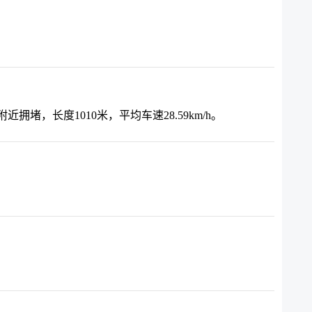
堵，长度1010米，平均车速28.59km/h。