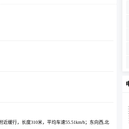
行，长度310米，平均车速55.51km/h；东向西,北