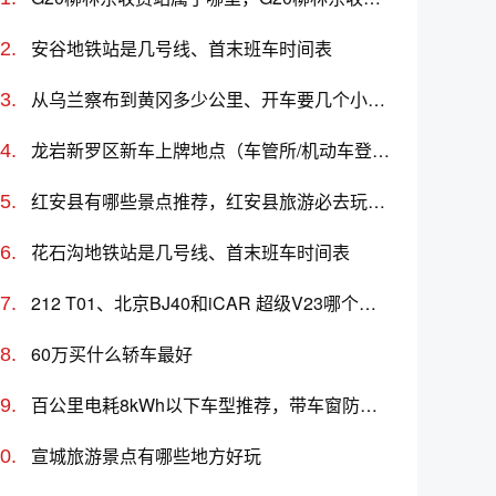
安谷地铁站是几号线、首末班车时间表
从乌兰察布到黄冈多少公里、开车要几个小时？过路费、油费等
龙岩新罗区新车上牌地点（车管所/机动车登记服务站）、上班时间、电话
红安县有哪些景点推荐，红安县旅游必去玩的景区
花石沟地铁站是几号线、首末班车时间表
212 T01、北京BJ40和iCAR 超级V23哪个更值得买？性价比、配置对比
60万买什么轿车最好
百公里电耗8kWh以下车型推荐，带车窗防夹手功能的车有哪些？买哪款好？价格多少？
宣城旅游景点有哪些地方好玩