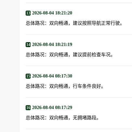
2026-08-04 18:21:20
13
总体路况：双向畅通，建议按照导航正常行驶。
2026-08-04 18:21:19
14
总体路况：双向畅通，建议提前检查车况。
2026-08-04 08:17:30
15
总体路况：双向畅通，行车条件良好。
2026-08-04 08:17:29
16
总体路况：双向畅通，无拥堵路段。