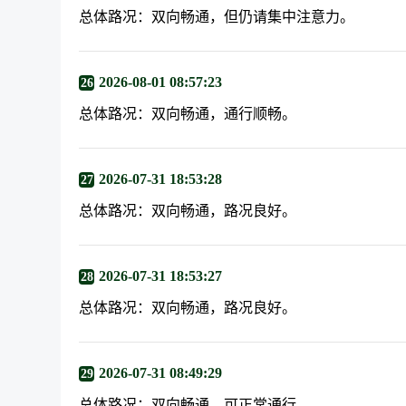
总体路况：双向畅通，但仍请集中注意力。
2026-08-01 08:57:23
26
总体路况：双向畅通，通行顺畅。
2026-07-31 18:53:28
27
总体路况：双向畅通，路况良好。
2026-07-31 18:53:27
28
总体路况：双向畅通，路况良好。
2026-07-31 08:49:29
29
总体路况：双向畅通，可正常通行。