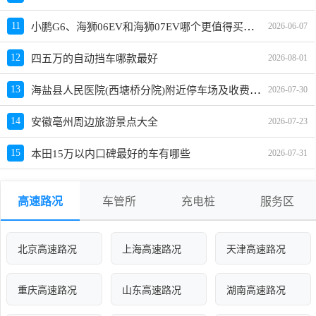
小鹏G6、海狮06EV和海狮07EV哪个更值得买？性价比、配置对比
11
2026-06-07
12
四五万的自动挡车哪款最好
2026-08-01
海盐县人民医院(西塘桥分院)附近停车场及收费标准
13
2026-07-30
14
安徽亳州周边旅游景点大全
2026-07-23
15
本田15万以内口碑最好的车有哪些
2026-07-31
高速路况
车管所
充电桩
服务区
北京高速路况
上海高速路况
天津高速路况
重庆高速路况
山东高速路况
湖南高速路况