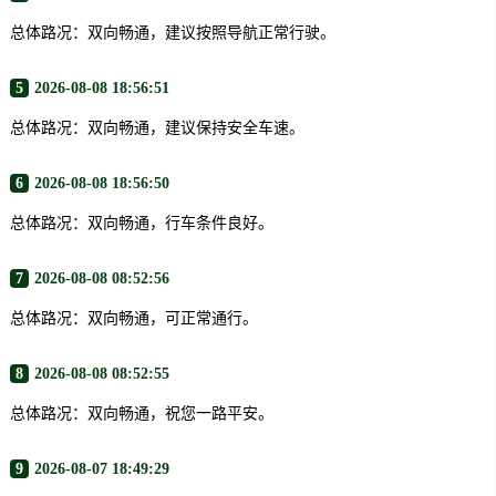
总体路况：双向畅通，建议按照导航正常行驶。
5
2026-08-08 18:56:51
总体路况：双向畅通，建议保持安全车速。
6
2026-08-08 18:56:50
总体路况：双向畅通，行车条件良好。
7
2026-08-08 08:52:56
总体路况：双向畅通，可正常通行。
8
2026-08-08 08:52:55
总体路况：双向畅通，祝您一路平安。
9
2026-08-07 18:49:29