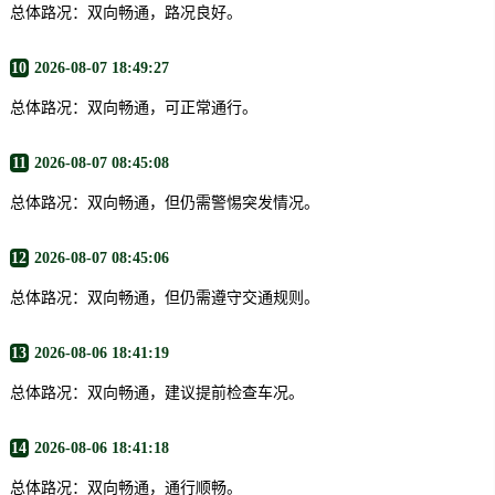
总体路况：双向畅通，路况良好。
10
2026-08-07 18:49:27
总体路况：双向畅通，可正常通行。
11
2026-08-07 08:45:08
总体路况：双向畅通，但仍需警惕突发情况。
12
2026-08-07 08:45:06
总体路况：双向畅通，但仍需遵守交通规则。
13
2026-08-06 18:41:19
总体路况：双向畅通，建议提前检查车况。
14
2026-08-06 18:41:18
总体路况：双向畅通，通行顺畅。