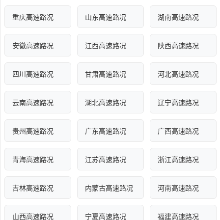
重庆高速路况
山东高速路况
湖南高速路况
安徽高速路况
江西高速路况
陕西高速路况
四川高速路况
甘肃高速路况
河北高速路况
云南高速路况
湖北高速路况
辽宁高速路况
贵州高速路况
广东高速路况
广西高速路况
青海高速路况
江苏高速路况
浙江高速路况
吉林高速路况
内蒙古高速路况
河南高速路况
山西高速路况
宁夏高速路况
福建高速路况