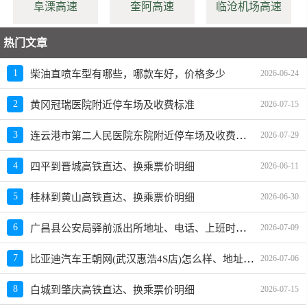
阜溧高速
奎阿高速
临沧机场高速
热门文章
1
柴油直喷车型有哪些，哪款车好，价格多少
2026-06-24
2
黄冈冠瑞医院附近停车场及收费标准
2026-07-15
连云港市第二人民医院东院附近停车场及收费标准
3
2026-07-29
4
四平到晋城高铁直达、换乘票价明细
2026-06-11
5
桂林到黄山高铁直达、换乘票价明细
2026-06-30
广昌县公安局驿前派出所地址、电话、上班时间、能处理违章吗
6
2026-07-09
比亚迪汽车王朝网(武汉惠浩4S店)怎么样、地址、电话、上班时间查询
7
2026-07-06
8
白城到肇庆高铁直达、换乘票价明细
2026-07-15