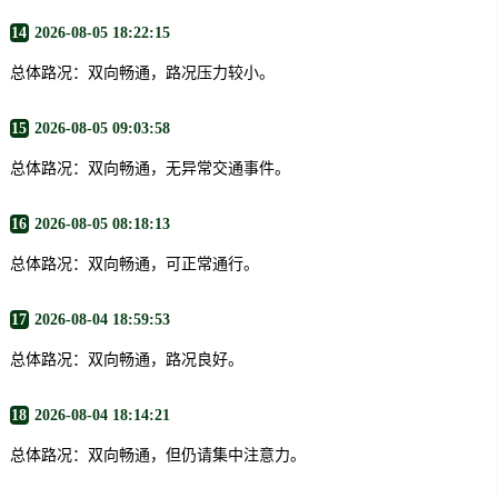
14
2026-08-05 18:22:15
总体路况：双向畅通，路况压力较小。
15
2026-08-05 09:03:58
总体路况：双向畅通，无异常交通事件。
16
2026-08-05 08:18:13
总体路况：双向畅通，可正常通行。
17
2026-08-04 18:59:53
总体路况：双向畅通，路况良好。
18
2026-08-04 18:14:21
总体路况：双向畅通，但仍请集中注意力。