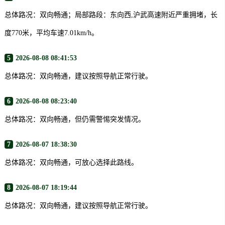
总体路况：双向畅通；局部路段：东向西,沪武高速附近严重拥堵，长
度770米，平均车速7.01km/h。
5
2026-08-08 08:41:53
总体路况：双向畅通，建议按照导航正常行驶。
6
2026-08-08 08:23:40
总体路况：双向畅通，但仍需警惕突发情况。
7
2026-08-07 18:38:30
总体路况：双向畅通，可放心选择此路线。
8
2026-08-07 18:19:44
总体路况：双向畅通，建议按照导航正常行驶。