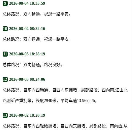
9
2026-08-04 18:35:59
总体路况：双向畅通，祝您一路平安。
10
2026-08-04 08:32:16
总体路况：双向畅通，祝您一路平安。
11
2026-08-03 18:28:19
总体路况：双向畅通，路况良好。
12
2026-08-03 08:24:06
总体路况：自东向西畅通；自西向东拥堵；局部路段：西向南,江山北
路附近严重拥堵，长度2940米，平均车速13.96km/h。
13
2026-08-02 18:20:19
总体路况：自东向西轻微拥堵；自西向东拥堵；局部路段：南向西,从