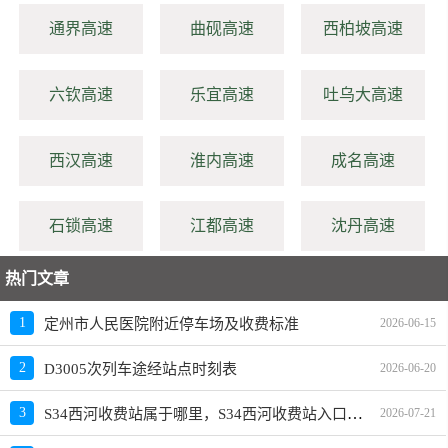
通界高速
曲砚高速
西柏坡高速
六钦高速
乐宜高速
吐乌大高速
西汉高速
淮内高速
成名高速
石锁高速
江都高速
沈丹高速
热门文章
1
定州市人民医院附近停车场及收费标准
2026-06-15
2
D3005次列车途经站点时刻表
2026-06-20
S34西河收费站属于哪里，S34西河收费站入口的详细地址
3
2026-07-21