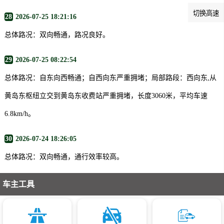
切换高速
28
2026-07-25 18:21:16
总体路况：双向畅通，路况良好。
29
2026-07-25 08:22:54
总体路况：自东向西畅通；自西向东严重拥堵；局部路段：西向东,从
黄岛东枢纽立交到黄岛东收费站严重拥堵，长度3060米，平均车速
6.8km/h。
30
2026-07-24 18:26:05
总体路况：双向畅通，通行效率较高。
车主工具