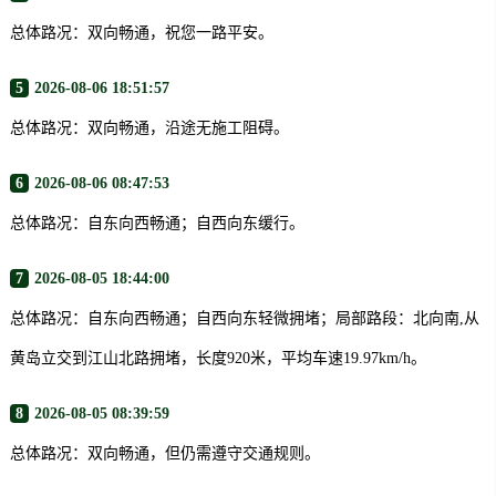
总体路况：双向畅通，祝您一路平安。
5
2026-08-06 18:51:57
总体路况：双向畅通，沿途无施工阻碍。
6
2026-08-06 08:47:53
总体路况：自东向西畅通；自西向东缓行。
7
2026-08-05 18:44:00
总体路况：自东向西畅通；自西向东轻微拥堵；局部路段：北向南,从
黄岛立交到江山北路拥堵，长度920米，平均车速19.97km/h。
8
2026-08-05 08:39:59
总体路况：双向畅通，但仍需遵守交通规则。