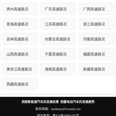
贵州高速路况
广东高速路况
广西高速路况
青海高速路况
江苏高速路况
浙江高速路况
吉林高速路况
内蒙古高速路况
河南高速路况
山西高速路况
宁夏高速路况
福建高速路况
黑龙江高速路况
海南高速路况
新疆高速路况
西藏高速路况
洞悉新能源汽车的发展前景 把握电动汽车的发展趋势
联系邮箱：modiauto@foxmail.com
网站备案：
粤ICP备20063297号