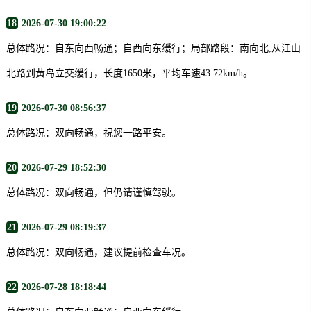
18
2026-07-30 19:00:22
总体路况：自东向西畅通；自西向东缓行；局部路段：南向北,从江山
北路到黄岛立交缓行，长度1650米，平均车速43.72km/h。
19
2026-07-30 08:56:37
总体路况：双向畅通，祝您一路平安。
20
2026-07-29 18:52:30
总体路况：双向畅通，但仍请谨慎驾驶。
21
2026-07-29 08:19:37
总体路况：双向畅通，建议提前检查车况。
22
2026-07-28 18:18:44