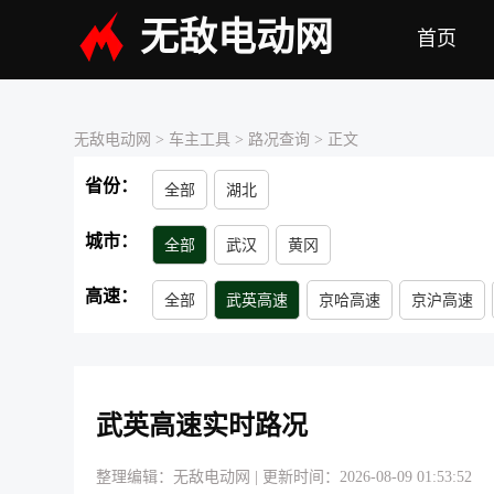
无敌电动网
首页
无敌电动网
> 车主工具 >
路况查询
> 正文
省份：
全部
湖北
城市：
全部
武汉
黄冈
高速：
全部
武英高速
京哈高速
京沪高速
大广高速
二广高速
呼北高速
包茂高
武英高速实时路况
整理编辑：无敌电动网
|
更新时间：2026-08-09 01:53:52