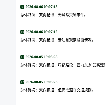
2026-08-06 09:07:13
9
总体路况：双向畅通，无异常交通事件。
2026-08-06 09:07:12
10
总体路况：双向畅通，请注意观察路面情况。
2026-08-05 19:03:28
11
总体路况：双向畅通；局部路段：西向东,沪武高速附近缓
2026-08-05 19:03:26
12
总体路况：双向畅通，但仍需遵守交通规则。