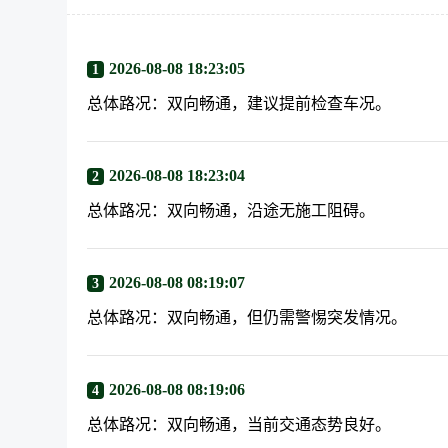
2026-08-08 18:23:05
1
总体路况：双向畅通，建议提前检查车况。
2026-08-08 18:23:04
2
总体路况：双向畅通，沿途无施工阻碍。
2026-08-08 08:19:07
3
总体路况：双向畅通，但仍需警惕突发情况。
2026-08-08 08:19:06
4
总体路况：双向畅通，当前交通态势良好。