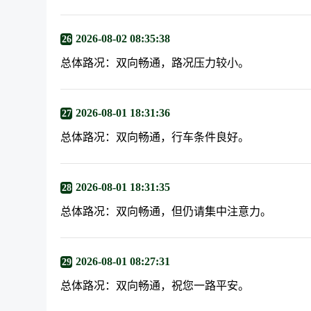
2026-08-02 08:35:38
26
总体路况：双向畅通，路况压力较小。
2026-08-01 18:31:36
27
总体路况：双向畅通，行车条件良好。
2026-08-01 18:31:35
28
总体路况：双向畅通，但仍请集中注意力。
2026-08-01 08:27:31
29
总体路况：双向畅通，祝您一路平安。