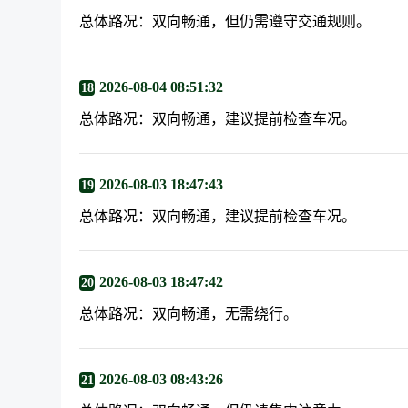
总体路况：双向畅通，但仍需遵守交通规则。
2026-08-04 08:51:32
18
总体路况：双向畅通，建议提前检查车况。
2026-08-03 18:47:43
19
总体路况：双向畅通，建议提前检查车况。
2026-08-03 18:47:42
20
总体路况：双向畅通，无需绕行。
2026-08-03 08:43:26
21