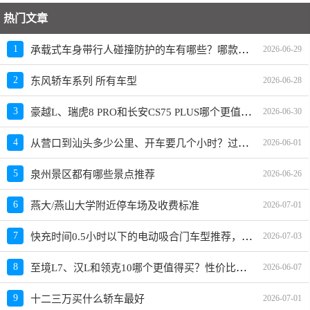
热门文章
承载式车身带行人碰撞防护的车有哪些？哪款值得买？
1
2026-06-29
2
东风轿车系列 所有车型
2026-06-28
豪越L、瑞虎8 PRO和长安CS75 PLUS哪个更值得买？性价比、配置对比
3
2026-06-30
从营口到汕头多少公里、开车要几个小时？过路费、油费等
4
2026-06-01
5
泉州景区都有哪些景点推荐
2026-06-26
6
燕大/燕山大学附近停车场及收费标准
2026-07-01
快充时间0.5小时以下的电动吸合门车型推荐，哪款车好？
7
2026-07-03
至境L7、汉L和领克10哪个更值得买？性价比、配置对比
8
2026-06-07
9
十二三万买什么轿车最好
2026-07-01