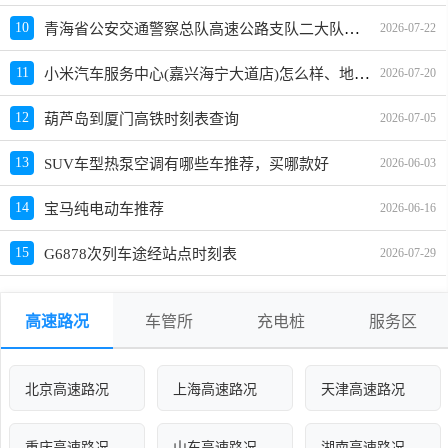
青海省公安交通警察总队高速公路支队二大队地址、电话、上班时间、能处理违章吗
10
2026-07-22
小米汽车服务中心(嘉兴海宁大道店)怎么样、地址、电话、上班时间查询
11
2026-07-20
12
葫芦岛到厦门高铁时刻表查询
2026-07-05
13
SUV车型热泵空调有哪些车推荐，买哪款好
2026-06-03
14
宝马纯电动车推荐
2026-06-16
15
G6878次列车途经站点时刻表
2026-07-29
高速路况
车管所
充电桩
服务区
北京高速路况
上海高速路况
天津高速路况
重庆高速路况
山东高速路况
湖南高速路况