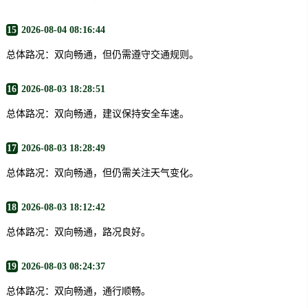
15
2026-08-04 08:16:44
总体路况：双向畅通，但仍需遵守交通规则。
16
2026-08-03 18:28:51
总体路况：双向畅通，建议保持安全车速。
17
2026-08-03 18:28:49
总体路况：双向畅通，但仍需关注天气变化。
18
2026-08-03 18:12:42
总体路况：双向畅通，路况良好。
19
2026-08-03 08:24:37
总体路况：双向畅通，通行顺畅。