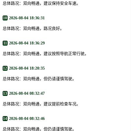
总体路况：双向畅通，建议保持安全车速。
10
2026-08-04 18:36:31
总体路况：双向畅通，路况良好。
11
2026-08-04 18:36:29
总体路况：双向畅通，建议按照导航正常行驶。
12
2026-08-04 18:20:35
总体路况：双向畅通，但仍请谨慎驾驶。
13
2026-08-04 08:32:47
总体路况：双向畅通，建议提前检查车况。
14
2026-08-04 08:32:46
总体路况：双向畅通，但仍请谨慎驾驶。