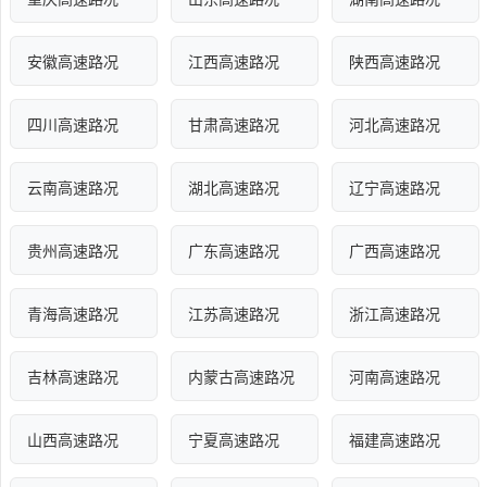
安徽高速路况
江西高速路况
陕西高速路况
四川高速路况
甘肃高速路况
河北高速路况
云南高速路况
湖北高速路况
辽宁高速路况
贵州高速路况
广东高速路况
广西高速路况
青海高速路况
江苏高速路况
浙江高速路况
吉林高速路况
内蒙古高速路况
河南高速路况
山西高速路况
宁夏高速路况
福建高速路况