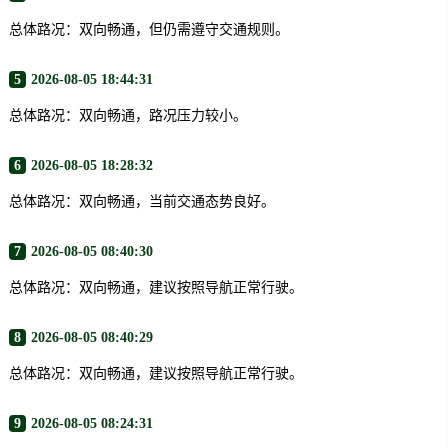
总体路况：双向畅通，但仍需遵守交通规则。
5
2026-08-05 18:44:31
总体路况：双向畅通，路况压力较小。
6
2026-08-05 18:28:32
总体路况：双向畅通，当前交通态势良好。
7
2026-08-05 08:40:30
总体路况：双向畅通，建议按照导航正常行驶。
8
2026-08-05 08:40:29
总体路况：双向畅通，建议按照导航正常行驶。
9
2026-08-05 08:24:31