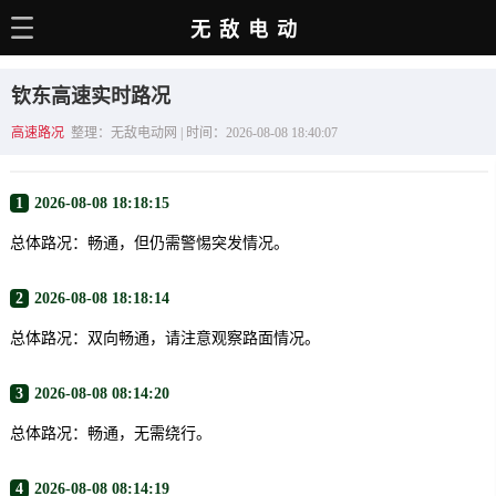
无敌电动
主页
钦东高速实时路况
电动百科
高速路况
整理：无敌电动网 | 时间：2026-08-08 18:40:07
电车资讯
1
2026-08-08 18:18:15
电车手册
总体路况：畅通，但仍需警惕突发情况。
选车推荐
2
2026-08-08 18:18:14
充电站
总体路况：双向畅通，请注意观察路面情况。
用车百科
销量榜
3
2026-08-08 08:14:20
总体路况：畅通，无需绕行。
经销商
4
2026-08-08 08:14:19