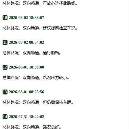
总体路况：双向畅通，可放心选择此路线。
10
2026-08-02 18:38:07
总体路况：双向畅通，建议提前检查车况。
11
2026-08-02 08:34:02
总体路况：双向畅通，通行顺畅。
12
2026-08-01 18:30:00
总体路况：双向畅通，路况压力较小。
13
2026-08-01 08:25:56
总体路况：双向畅通，但仍需保持车距。
14
2026-07-31 18:22:02
总体路况：双向畅通，路况良好。