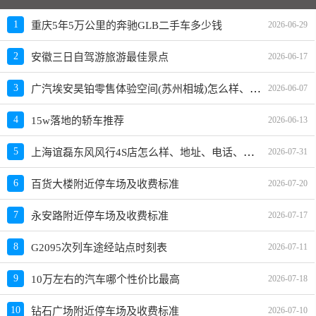
1
重庆5年5万公里的奔驰GLB二手车多少钱
2026-06-29
2
安徽三日自驾游旅游最佳景点
2026-06-17
广汽埃安昊铂零售体验空间(苏州相城)怎么样、地址、电话、上班时间查询
3
2026-06-07
4
15w落地的轿车推荐
2026-06-13
上海谊磊东风风行4S店怎么样、地址、电话、上班时间查询
5
2026-07-31
6
百货大楼附近停车场及收费标准
2026-07-20
7
永安路附近停车场及收费标准
2026-07-17
8
G2095次列车途经站点时刻表
2026-07-11
9
10万左右的汽车哪个性价比最高
2026-07-18
10
钻石广场附近停车场及收费标准
2026-07-10