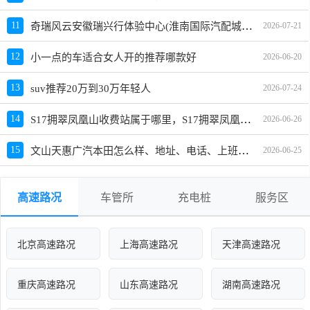
奇瑞风云安徽瑞兴行体验中心(淮南国际汽配城店)怎么样、地址、电话、上班时间查询
11
2026-07-21
12
小一点的车适合女人开的推荐哪款好
2026-06-20
13
suv推荐20万到30万年轻人
2026-07-24
S17拥翠凤凰山收费站属于哪里，S17拥翠凤凰山收费站入口的详细地址
14
2026-06-26
文山天惠广汽本田怎么样、地址、电话、上班时间查询
15
2026-06-25
高速路况
车管所
充电桩
服务区
北京高速路况
上海高速路况
天津高速路况
重庆高速路况
山东高速路况
湖南高速路况