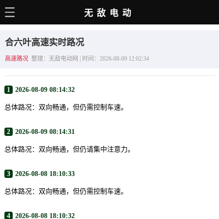
无敌电动
主页
合六叶高速实时路况
电动百科
高速路况
整理：无敌电动网 | 时间：2026-08-09 12:02:34
电车资讯
1
2026-08-09 08:14:32
电车手册
总体路况：双向畅通，但仍需控制车速。
选车推荐
2
2026-08-09 08:14:31
充电站
总体路况：双向畅通，但仍请集中注意力。
用车百科
销量榜
3
2026-08-08 18:10:33
总体路况：双向畅通，但仍需控制车速。
经销商
4
2026-08-08 18:10:32