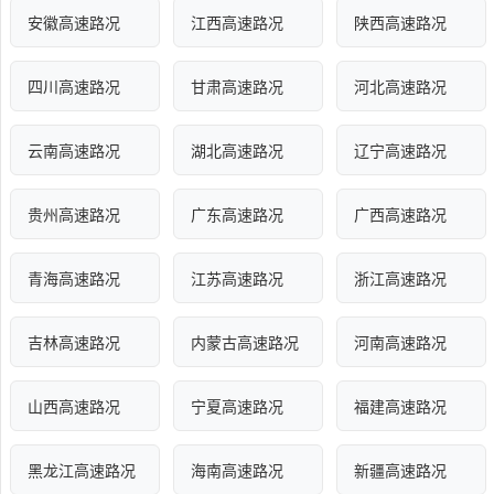
安徽高速路况
江西高速路况
陕西高速路况
四川高速路况
甘肃高速路况
河北高速路况
云南高速路况
湖北高速路况
辽宁高速路况
贵州高速路况
广东高速路况
广西高速路况
青海高速路况
江苏高速路况
浙江高速路况
吉林高速路况
内蒙古高速路况
河南高速路况
山西高速路况
宁夏高速路况
福建高速路况
黑龙江高速路况
海南高速路况
新疆高速路况