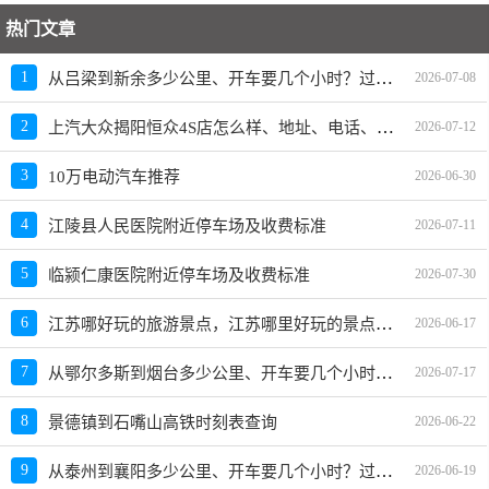
热门文章
从吕梁到新余多少公里、开车要几个小时？过路费、油费等
1
2026-07-08
上汽大众揭阳恒众4S店怎么样、地址、电话、上班时间查询
2
2026-07-12
3
10万电动汽车推荐
2026-06-30
4
江陵县人民医院附近停车场及收费标准
2026-07-11
5
临颍仁康医院附近停车场及收费标准
2026-07-30
江苏哪好玩的旅游景点，江苏哪里好玩的景点推荐
6
2026-06-17
从鄂尔多斯到烟台多少公里、开车要几个小时？过路费、油费等
7
2026-07-17
8
景德镇到石嘴山高铁时刻表查询
2026-06-22
从泰州到襄阳多少公里、开车要几个小时？过路费、油费等
9
2026-06-19