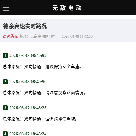
无敌电动
主页
德余高速实时路况
电动百科
高速路况
整理：无敌电动网 | 时间：2026-08-08 11:42:36
电车资讯
1
2026-08-08 08:49:52
电车手册
总体路况：双向畅通，建议保持安全车速。
选车推荐
2
2026-08-08 08:49:50
充电站
总体路况：双向畅通，请注意观察路面情况。
用车百科
销量榜
3
2026-08-07 18:46:25
总体路况：双向畅通，但仍请谨慎驾驶。
经销商
4
2026-08-07 18:46:24