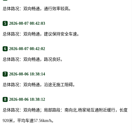
总体路况：双向畅通，通行效率较高。
5
2026-08-07 08:42:03
总体路况：双向畅通，建议保持安全车速。
6
2026-08-07 08:42:02
总体路况：双向畅通，路况良好。
7
2026-08-06 18:38:14
总体路况：双向畅通，沿途无施工阻碍。
8
2026-08-06 18:38:12
总体路况：双向畅通；局部路段：南向北,杨家坳互通附近缓行，长度
920米，平均车速57.56km/h。