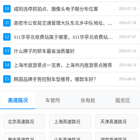
10
咸阳违停抓拍点、摄像头电子眼分布位置
2026-07-20
高密市公安局交通管理大队东北乡中队地址、电话、上班时间、能处理违章吗
11
2026-07-28
S11华亭北收费站属于哪里，S11华亭北收费站入口的详细地址
12
2026-07-07
13
什么牌子的轿车最省油质量好
2026-07-24
14
上海市旅游景点一览表，上海市内旅游景点推荐
2026-06-14
15
韩国品牌手势控制车型推荐，哪款车好？
2026-08-02
高速路况
车管所
充电桩
服务区
北京高速路况
上海高速路况
天津高速路况
重庆高速路况
山东高速路况
湖南高速路况