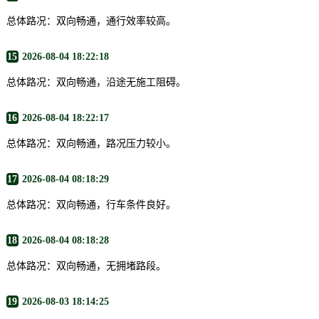
总体路况：双向畅通，通行效率较高。
15
2026-08-04 18:22:18
总体路况：双向畅通，沿途无施工阻碍。
16
2026-08-04 18:22:17
总体路况：双向畅通，路况压力较小。
17
2026-08-04 08:18:29
总体路况：双向畅通，行车条件良好。
18
2026-08-04 08:18:28
总体路况：双向畅通，无拥堵路段。
19
2026-08-03 18:14:25