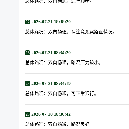
总体路况：双向畅通，通行顺畅。
2026-07-31 18:38:20
22
总体路况：双向畅通，请注意观察路面情况。
2026-07-31 08:34:20
23
总体路况：双向畅通，路况压力较小。
2026-07-31 08:34:19
24
总体路况：双向畅通，可正常通行。
2026-07-30 18:30:42
25
总体路况：双向畅通，路况良好。