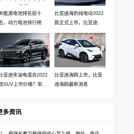
新能源电池排名前十
比亚迪海豹纯电动2022
名，动力电池排行榜前
款正式上市，比亚迪海
十名
豹纯电动报价20.98万起
比亚迪宋油电混合2022
比亚迪海鸥上市，比亚
款SUV上市价格？宋
迪海鸥最新消息
PLUS DM-i 5G版上市消
息
更多资讯
奇瑞长春万枫体验中心怎么样、地址、电话、上班时间查询