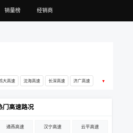
销量榜
经销商
鹤大高速
沈海高速
长深高速
济广高速
▼
热门高速路况
通燕高速
汉宁高速
云平高速