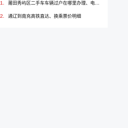
莆田秀屿区二手车车辆过户在哪里办理、电话、上班时间
通辽到南充高铁直达、换乘票价明细