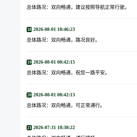
总体路况：双向畅通，建议按照导航正常行驶。
2026-08-01 18:46:23
18
总体路况：双向畅通，路况良好。
2026-08-01 08:42:15
19
总体路况：双向畅通，祝您一路平安。
2026-08-01 08:42:13
20
总体路况：双向畅通，可正常通行。
2026-07-31 18:38:22
21