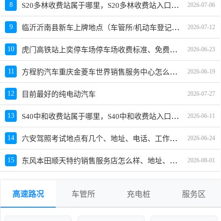
S20多林收费站属于哪里，S20多林收费站入口的详细地址
8
2026-07-06
临沂沂南县新车上牌地点（车管所/机动车登记服务站）、上班时间、电话
9
2026-07-12
虎门高铁站上奕停车场停车场收费标准、免费时长、日租月租信息
10
2026-06-23
方程豹汽车重庆金菱车世界销售服务中心怎么样、地址、电话、上班时间查询
11
2026-06-19
12
目前最好的纯电动汽车
2026-07-27
S40中和收费站属于哪里，S40中和收费站入口的详细地址
13
2026-06-11
六安驾照考试地点有几个、地址、电话、工作时间
14
2026-06-24
东风本田顺天特约销售服务店怎么样、地址、电话、上班时间查询
15
2026-08-01
高速路况
车管所
充电桩
服务区