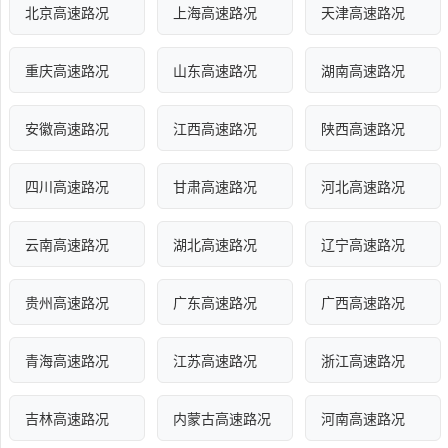
北京高速路况
上海高速路况
天津高速路况
重庆高速路况
山东高速路况
湖南高速路况
安徽高速路况
江西高速路况
陕西高速路况
四川高速路况
甘肃高速路况
河北高速路况
云南高速路况
湖北高速路况
辽宁高速路况
贵州高速路况
广东高速路况
广西高速路况
青海高速路况
江苏高速路况
浙江高速路况
吉林高速路况
内蒙古高速路况
河南高速路况