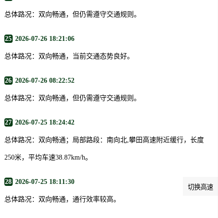
总体路况：双向畅通，但仍需遵守交通规则。
25
2026-07-26 18:21:06
总体路况：双向畅通，当前交通态势良好。
26
2026-07-26 08:22:52
总体路况：双向畅通，但仍需遵守交通规则。
27
2026-07-25 18:24:42
总体路况：双向畅通；局部路段：南向北,攀田高速附近缓行，长度
250米，平均车速38.87km/h。
28
2026-07-25 18:11:30
切换高速
总体路况：双向畅通，通行效率较高。