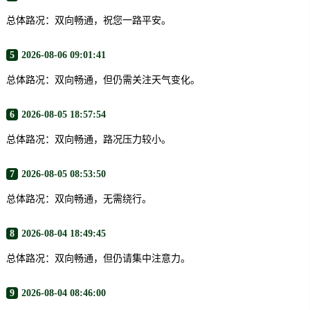
总体路况：双向畅通，祝您一路平安。
5
2026-08-06 09:01:41
总体路况：双向畅通，但仍需关注天气变化。
6
2026-08-05 18:57:54
总体路况：双向畅通，路况压力较小。
7
2026-08-05 08:53:50
总体路况：双向畅通，无需绕行。
8
2026-08-04 18:49:45
总体路况：双向畅通，但仍请集中注意力。
9
2026-08-04 08:46:00