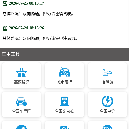
29
2026-07-25 08:13:17
总体路况：双向畅通，但仍请谨慎驾驶。
30
2026-07-24 18:15:26
总体路况：双向畅通，但仍请集中注意力。
车主工具
高速路况
城市限行
自驾游
全国车管所
全国充电桩
全国电价