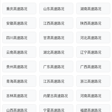
重庆高速路况
山东高速路况
湖南高速路况
安徽高速路况
江西高速路况
陕西高速路况
四川高速路况
甘肃高速路况
河北高速路况
云南高速路况
湖北高速路况
辽宁高速路况
贵州高速路况
广东高速路况
广西高速路况
青海高速路况
江苏高速路况
浙江高速路况
吉林高速路况
内蒙古高速路况
河南高速路况
山西高速路况
宁夏高速路况
福建高速路况