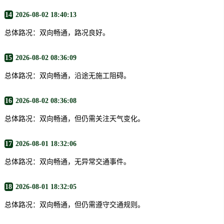
14
2026-08-02 18:40:13
总体路况：双向畅通，路况良好。
15
2026-08-02 08:36:09
总体路况：双向畅通，沿途无施工阻碍。
16
2026-08-02 08:36:08
总体路况：双向畅通，但仍需关注天气变化。
17
2026-08-01 18:32:06
总体路况：双向畅通，无异常交通事件。
18
2026-08-01 18:32:05
总体路况：双向畅通，但仍需遵守交通规则。