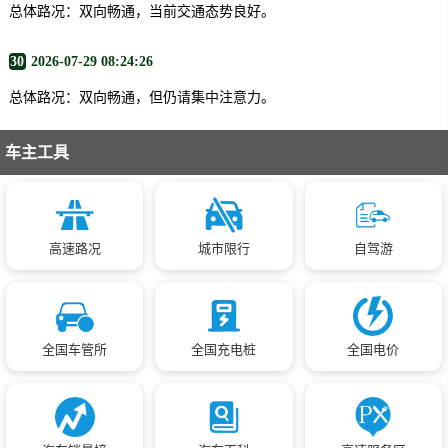
总体路况：双向畅通，当前交通态势良好。
30
2026-07-29 08:24:26
总体路况：双向畅通，但仍请集中注意力。
车主工具
高速路况
城市限行
自驾游
全国车管所
全国充电桩
全国电价